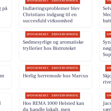
SPONSORERET
ERHVERVSPROFIL
SP
g på
Indlæringsproblemer blev
Sel
Christians indgang til en
Med
succesfuld virksomhed
bat
SPONSORERET
ERHVERVSPROFIL
SP
Sødmesyrlige og aromatiske
Syn
tryllerier hos Bistroteket
nøg
Sup
SPONSORERET
ERHVERVSPROFIL
SP
om
Herlig herremode hos Marcus
Skj
riv
SPONSORERET
ERHVERVSPROFIL
SP
d
Hos REMA 1000 Helsted kan
Jac
du handle lokalt, men
vær