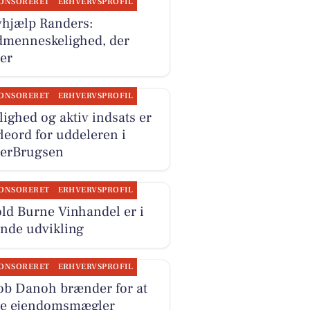
ONSORERET
ERHVERVSPROFIL
vhjælp Randers:
menneskelighed, der
ter
ONSORERET
ERHVERVSPROFIL
lighed og aktiv indsats er
leord for uddeleren i
erBrugsen
ONSORERET
ERHVERVSPROFIL
old Burne Vinhandel er i
ende udvikling
ONSORERET
ERHVERVSPROFIL
ob Danoh brænder for at
e ejendomsmægler