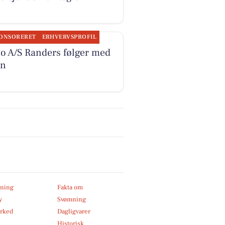
ONSORERET
ERHVERVSPROFIL
co A/S Randers følger med
en
ning
Fakta om
y
Svømning
rked
Dagligvarer
Historisk