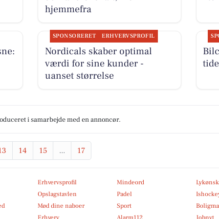
hjemmefra
SPONSORERET
ERHVERVSPROFIL
SP
sne:
Nordicals skaber optimal
Bil
værdi for sine kunder -
tid
uanset størrelse
produceret i samarbejde med en annoncør.
13
14
15
...
17
Erhvervsprofil
Mindeord
Lykønsk
Opslagstavlen
Padel
Ishocke
ed
Mød dine naboer
Sport
Boligma
Erhverv
Alarm112
Jobnyt