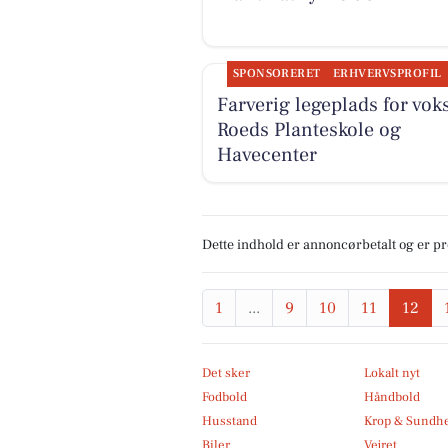
SPONSORERET
ERHVERVSPROFIL
Farverig legeplads for vok
Roeds Planteskole og
Havecenter
Dette indhold er annoncørbetalt og er 
1
...
9
10
11
12
Det sker
Lokalt nyt
Fodbold
Håndbold
Husstand
Krop & Sundh
Biler
Vejret