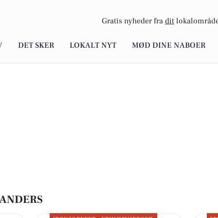
Gratis nyheder fra
dit
lokalområde
V
DET SKER
LOKALT NYT
MØD DINE NABOER
RANDERS