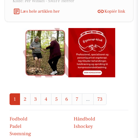
Kilde: Per Winkel - SMIFF Herrer
Læs hele artiklen her
Kopiér link
1
2
3
4
5
6
7
...
73
Fodbold
Håndbold
Padel
Ishockey
Svømning