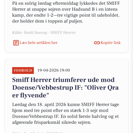
På en solrig lørdag eftermiddag lykkedes det SMIFF
Herrer at snuppe sejren over Hadsund B i en intens
kamp, der endte 1-2—tre vigtige point til udeholdet,
der holder dem i toppen af puljen.
Kilde: Heidi Seerup - SMIFF Herrer
Læs hele artiklen her
Kopiér link
19-04-2026 19:00
FODBOLD
Smiff Herrer triumferer ude mod
Doense/Vebbestrup IF: "Oliver Qra
er flyvende"
Lørdag den 18. april 2026 kunne SMIFF Herrer tage
hjem med tre point efter en stærk 1-3 sejr mod
Doense/Vebbestrup IF. En solid første halvleg og et
afgørende frisparksmål sikrede sejren.