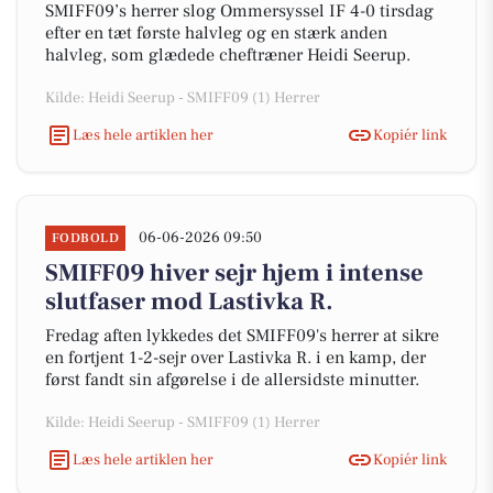
SMIFF09’s herrer slog Ommersyssel IF 4-0 tirsdag
efter en tæt første halvleg og en stærk anden
halvleg, som glædede cheftræner Heidi Seerup.
Kilde: Heidi Seerup - SMIFF09 (1) Herrer
Læs hele artiklen her
Kopiér link
06-06-2026 09:50
FODBOLD
SMIFF09 hiver sejr hjem i intense
slutfaser mod Lastivka R.
Fredag aften lykkedes det SMIFF09's herrer at sikre
en fortjent 1-2-sejr over Lastivka R. i en kamp, der
først fandt sin afgørelse i de allersidste minutter.
Kilde: Heidi Seerup - SMIFF09 (1) Herrer
Læs hele artiklen her
Kopiér link