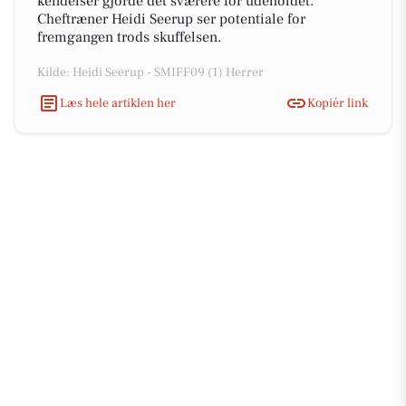
kendelser gjorde det sværere for udeholdet.
Cheftræner Heidi Seerup ser potentiale for
fremgangen trods skuffelsen.
Kilde: Heidi Seerup - SMIFF09 (1) Herrer
Læs hele artiklen her
Kopiér link