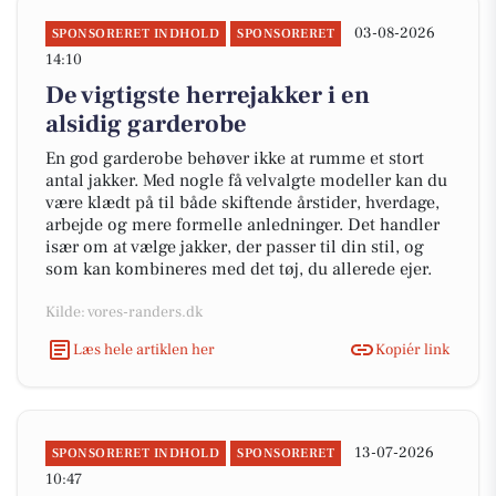
03-08-2026
SPONSORERET INDHOLD
SPONSORERET
14:10
De vigtigste herrejakker i en
alsidig garderobe
En god garderobe behøver ikke at rumme et stort
antal jakker. Med nogle få velvalgte modeller kan du
være klædt på til både skiftende årstider, hverdage,
arbejde og mere formelle anledninger. Det handler
især om at vælge jakker, der passer til din stil, og
som kan kombineres med det tøj, du allerede ejer.
Kilde: vores-randers.dk
Læs hele artiklen her
Kopiér link
13-07-2026
SPONSORERET INDHOLD
SPONSORERET
10:47