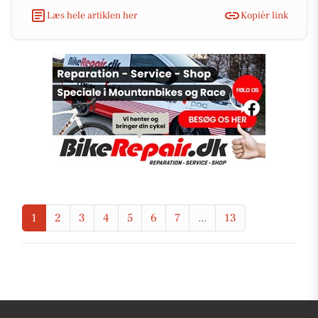
Læs hele artiklen her
Kopiér link
1
2
3
4
5
6
7
...
13