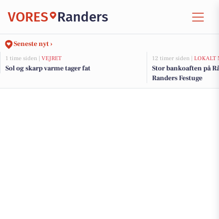
VORES
Randers
Seneste nyt ›
1 time siden |
VEJRET
12 timer siden |
LOKALT 
Sol og skarp varme tager fat
Stor bankoaften på R
Randers Festuge