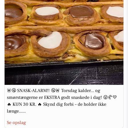
🚨🤤 SNASK-ALARM!! 🤤🚨 Torsdag kalder... og
smørstængerne er EKSTRA godt snaskede i dag! 😜🥐💛
🔥 KUN 30 KR. 🔥 Skynd dig forbi – de holder ikke
længe......
Se opslag