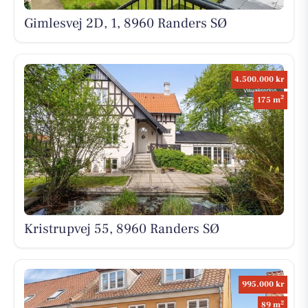
Gimlesvej 2D, 1, 8960 Randers SØ
4.500.000 kr
2
175 m
Kristrupvej 55, 8960 Randers SØ
995.000 kr
2
89 m