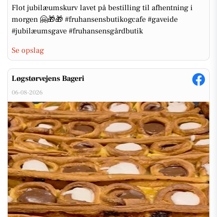
Flot jubilæumskurv lavet på bestilling til afhentning i
morgen 🤗🎁🎁 #fruhansensbutikogcafe #gaveide
#jubilæumsgave #fruhansensgårdbutik
Se opslag
Løgstørvejens Bageri
06-08-2026