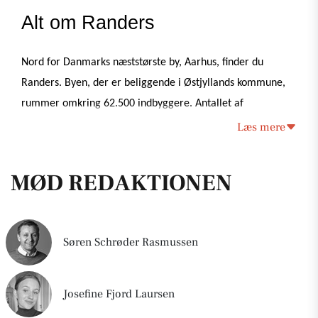
Alt om Randers
Nord for Danmarks næststørste by, Aarhus, finder du 
Randers. Byen, der er beliggende i Østjyllands kommune, 
rummer omkring 62.500 indbyggere. Antallet af 
indbyggere gør desuden Randers til landets sjettestørste by 
Læs mere
målt på indbyggertal. Det er kun førnævnte Aarhus, som er 
større end Randers i region Østjylland. 
MØD REDAKTIONEN
Randers kan findes under postnummer 8900, men er den 
dag i dag opdelt i yderligere fem postnumre. De andre 
Søren Schrøder Rasmussen
postnumre er: 8920 Randers NV, 8930 Randers NØ, 8940 
Randers SV og 8960 Randers SØ.
Josefine Fjord Laursen
Byen har ikke altid gået under navnet “Randers”. I de 