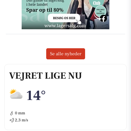
Se alle nyheder
VEJRET LIGE NU
14°
💧
0 mm
💨
2,3 m/s