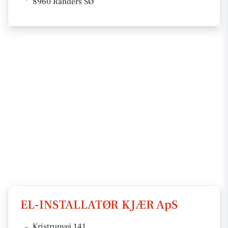
8960 Randers SØ
EL-INSTALLATØR KJÆR ApS
Kristrupvej 141