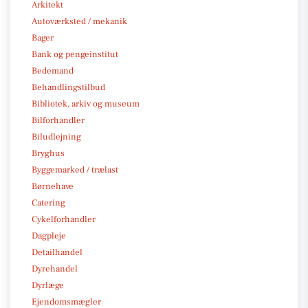
Arkitekt
Autoværksted / mekanik
Bager
Bank og pengeinstitut
Bedemand
Behandlingstilbud
Bibliotek, arkiv og museum
Bilforhandler
Biludlejning
Bryghus
Byggemarked / trælast
Børnehave
Catering
Cykelforhandler
Dagpleje
Detailhandel
Dyrehandel
Dyrlæge
Ejendomsmægler