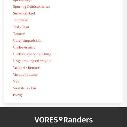
Sport og fritidsaktivitet
Supermarked
Tandlæge
Taxi / Taxa
Tømrer
Udlejningselskab
Undervisning
Undervognsbehandling
Ungdoms- og efterskole
Vaskeri / Renseri
Vinduespudser
VVS
Værtshus / bar
Øvrige
VORES
Randers