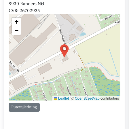
8930 Randers NØ
CVR: 26702925
+
−
Leaflet
|
©
OpenStreetMap
contributors
Rutevejledning