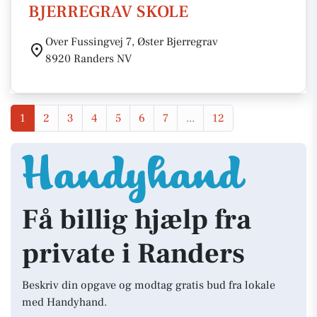
BJERREGRAV SKOLE
Over Fussingvej 7, Øster Bjerregrav
8920 Randers NV
1
2
3
4
5
6
7
...
12
Få billig hjælp fra
private i Randers
Beskriv din opgave og modtag gratis bud fra lokale
med Handyhand.