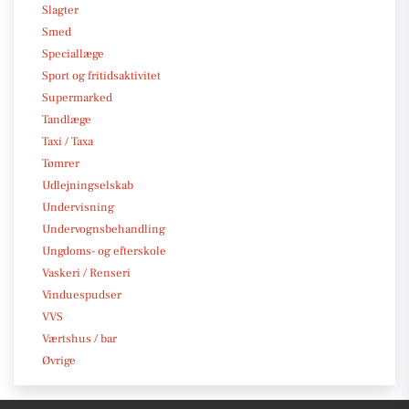
Slagter
Smed
Speciallæge
Sport og fritidsaktivitet
Supermarked
Tandlæge
Taxi / Taxa
Tømrer
Udlejningselskab
Undervisning
Undervognsbehandling
Ungdoms- og efterskole
Vaskeri / Renseri
Vinduespudser
VVS
Værtshus / bar
Øvrige