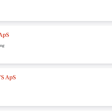
 ApS
ing
VS ApS