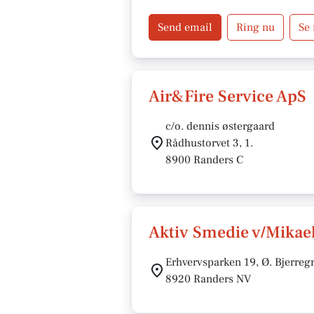
Send email
Ring nu
Se
Air&Fire Service ApS
c/o. dennis østergaard
Rådhustorvet 3, 1.
8900 Randers C
Aktiv Smedie v/Mikae
Erhvervsparken 19, Ø. Bjerreg
8920 Randers NV