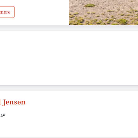
 mere
l Jensen
rav