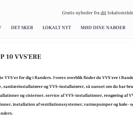
Gratis nyheder fra
dit
lokalområde
V
DET SKER
LOKALT NYT
MØD DINE NABOER
P 10 VVS'ERE
te VVS'er for dig i Randers. I vores overblik finder du VVS'ere i Ran
 sanitærinstallatører og VVS-installatører, så uanset om du har brug
allationer og cisterner, service af VVS-installationer, rengøring af 
tioner, installation af ventilationssystemer, varmepumper og køle- o
anders.