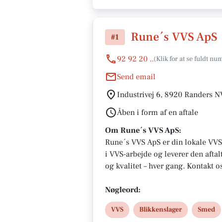
Rune´s VVS ApS
#1
92 92 20 ..
Send email
Industrivej 6, 8920 Randers N
Åben i form af en aftale
Om Rune´s VVS ApS:
Rune´s VVS ApS er din lokale VVS
i VVS-arbejde og leverer den aftalt
og kvalitet – hver gang. Kontakt 
Nøgleord:
VVS
Blikkenslager
Smed