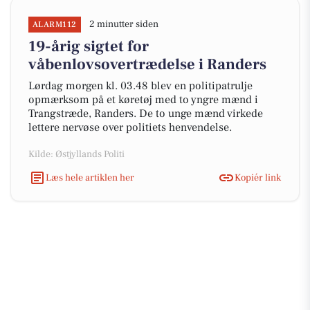
2 minutter siden
ALARM112
19-årig sigtet for
våbenlovsovertrædelse i Randers
Lørdag morgen kl. 03.48 blev en politipatrulje
opmærksom på et køretøj med to yngre mænd i
Trangstræde, Randers. De to unge mænd virkede
lettere nervøse over politiets henvendelse.
Kilde: Østjyllands Politi
Læs hele artiklen her
Kopiér link