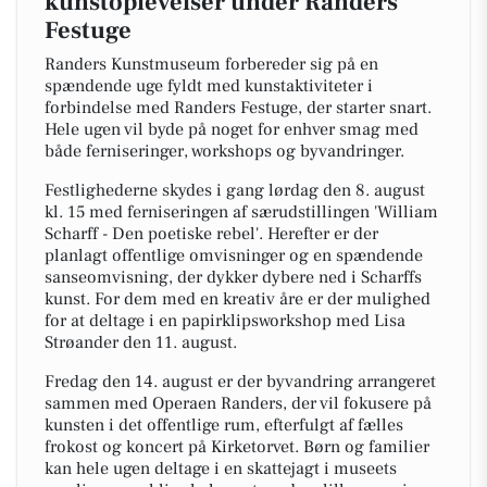
kunstoplevelser under Randers
Festuge
Randers Kunstmuseum forbereder sig på en
spændende uge fyldt med kunstaktiviteter i
forbindelse med Randers Festuge, der starter snart.
Hele ugen vil byde på noget for enhver smag med
både ferniseringer, workshops og byvandringer.
Festlighederne skydes i gang lørdag den 8. august
kl. 15 med ferniseringen af særudstillingen 'William
Scharff - Den poetiske rebel'. Herefter er der
planlagt offentlige omvisninger og en spændende
sanseomvisning, der dykker dybere ned i Scharffs
kunst. For dem med en kreativ åre er der mulighed
for at deltage i en papirklipsworkshop med Lisa
Strøander den 11. august.
Fredag den 14. august er der byvandring arrangeret
sammen med Operaen Randers, der vil fokusere på
kunsten i det offentlige rum, efterfulgt af fælles
frokost og koncert på Kirketorvet. Børn og familier
kan hele ugen deltage i en skattejagt i museets