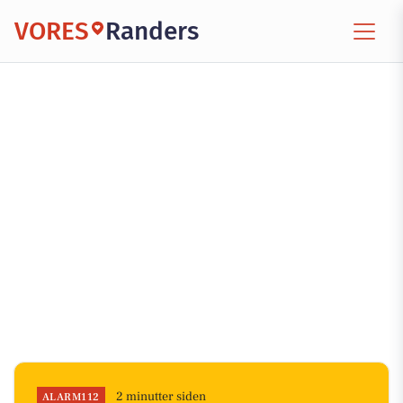
VORES
Randers
2 minutter siden
ALARM112