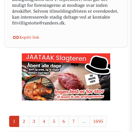
muligt for foreningerne at modtage svar inden
årsskiftet. Selvom tilmeldingsfristen er overskredet,
kan interesserede stadig deltage ved at kontakte
frivilligstotte@randers.dk.
Kopiér link
1
2
3
4
5
6
7
...
1695