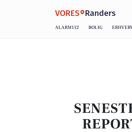
VORES
Randers
ALARM112
BOLIG
ERHVER
SENEST
REPOR