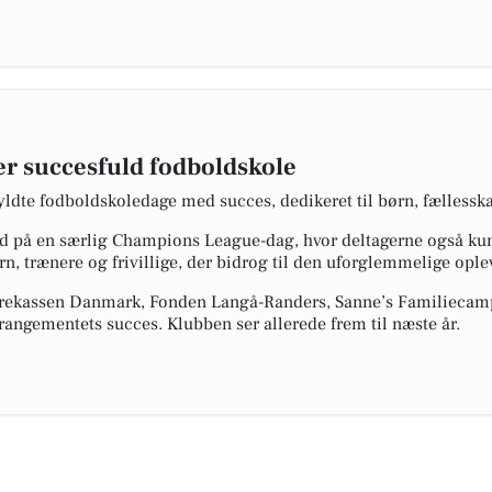
er succesfuld fodboldskole
fyldte fodboldskoledage med succes, dedikeret til børn, fælless
d på en særlig Champions League-dag, hvor deltagerne også ku
, trænere og frivillige, der bidrog til den uforglemmelige ople
Sparekassen Danmark, Fonden Langå-Randers, Sanne’s Familieca
angementets succes. Klubben ser allerede frem til næste år.