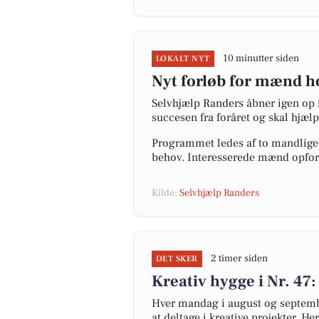
10 minutter siden
LOKALT NYT
Nyt forløb for mænd h
Selvhjælp Randers åbner igen op f
succesen fra foråret og skal hjæl
Programmet ledes af to mandlige 
behov. Interesserede mænd opfordr
Kilde:
Selvhjælp Randers
2 timer siden
DET SKER
Kreativ hygge i Nr. 47:
Hver mandag i august og september
at deltage i kreative projekter. H