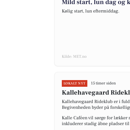
Mild start, lun dag og 
Kølig start, lun eftermiddag.
Kilde: MET.no
15 timer siden
LOKALT NYT
Kallehavegaard Ridek
Kallehavegaard Rideklub er i ful
Begivenheden byder på forskellige
Kalle Caféen vil sørge for lækker
inkluderer stadig åbne pladser ti