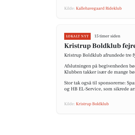
Kilde:
Kallehavegaard Rideklub
15 timer siden
LOKALT NYT
Kristrup Boldklub fejr
Kristrup Boldklub afrundede tre 
Afslutningen på begivenheden bø
Klubben takker især de mange børn
Stor tak også til sponsorerne: 
og HB EL-Service, som sikrede arr
Kilde:
Kristrup Boldklub