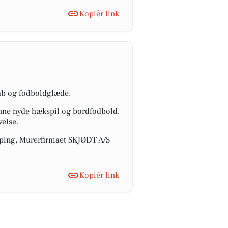
Kopiér link
kab og fodboldglæde.
nne nyde hækspil og bordfodbold.
velse.
mping, Murerfirmaet SKJØDT A/S
Kopiér link