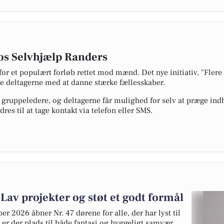
os Selvhjælp Randers
or et populært forløb rettet mod mænd. Det nye initiativ, "Flere
pe deltagerne med at danne stærke fællesskaber.
gruppeledere, og deltagerne får mulighed for selv at præge indh
es til at tage kontakt via telefon eller SMS.
 Lav projekter og støt et godt formål
 2026 åbner Nr. 47 dørene for alle, der har lyst til
er er der plads til både fantasi og hyggeligt samvær,