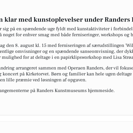
klar med kunstoplevelser under Randers 
ig på en spændende uge fyldt med kunstaktiviteter i forbindel
 på noget for enhver smag med både ferniseringer, workshops og 
ag den 8. august kl. 15 med ferniseringen af særudstillingen 'Wi
offentlige omvisninger og en spændende sanseomvisning, der dykk
 mulighed for at deltage i en papirklipsworkshop med Lisa Strø
andring arrangeret sammen med Operaen Randers, der vil fokuser
og koncert på Kirketorvet. Børn og familier kan hele ugen deltage 
en lille præmie ved løsningen af opgaven.
angementerne på Randers Kunstmuseums hjemmeside.