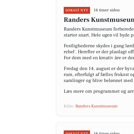
16 timer siden
LOKALT NYT
Randers Kunstmuseum 
Randers Kunstmuseum forbereder s
starter snart. Hele ugen vil byde
Festlighederne skydes i gang lørd
rebel'. Herefter er der planlagt 
For dem med en kreativ åre er der
Fredag den 14. august er der byv
rum, efterfulgt af fælles frokost 
samlinger og blive belønnet med 
Læs mere om programmet og arr
Kilde:
Randers Kunstmuseum
16 timer siden
LOKALT NYT