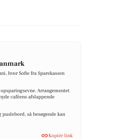
 Danmark
uni, hvor Sofie fra Sparekassen
og opsparingsevne. Arrangementet
t nyde caféens afslappende
og puslebord, så besøgende kan
Kopiér link