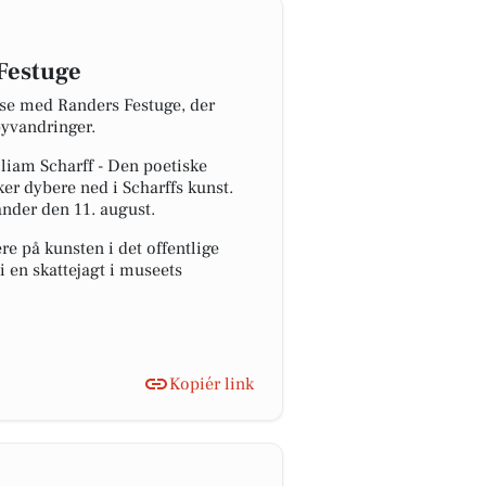
Festuge
se med Randers Festuge, der
byvandringer.
lliam Scharff - Den poetiske
er dybere ned i Scharffs kunst.
ander den 11. august.
e på kunsten i det offentlige
i en skattejagt i museets
Kopiér link