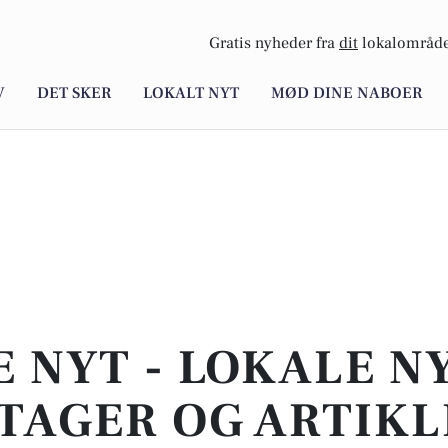
Gratis nyheder fra
dit
lokalområde
V
DET SKER
LOKALT NYT
MØD DINE NABOER
E NYT - LOKALE N
TAGER OG ARTIKL