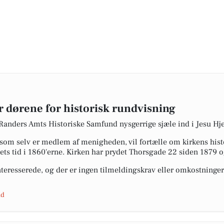
r dørene for historisk rundvisning
 Randers Amts Historiske Samfund nysgerrige sjæle ind i Jesu Hjer
 som selv er medlem af menigheden, vil fortælle om kirkens hist
ets tid i 1860'erne. Kirken har prydet Thorsgade 22 siden 1879 o
nteresserede, og der er ingen tilmeldingskrav eller omkostninge
nd