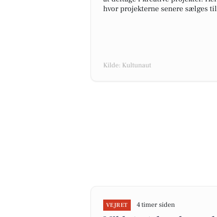
hvor projekterne senere sælges til
Kilde: Kultunaut
4 timer siden
VEJRET