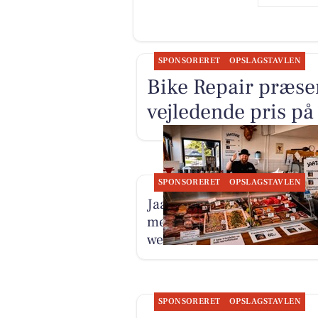
SPONSORERET
OPSLAGSTAVLEN
Bike Repair præsen
vejledende pris på
SPONSORERET
OPSLAGSTAVLEN
Jaataak Slagteren fylder di
med tilbud, kød og
weekendfristelser
SPONSORERET
OPSLAGSTAVLEN