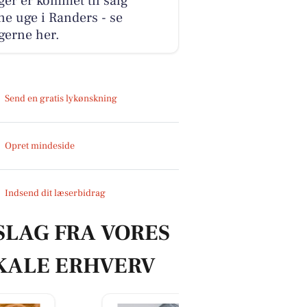
ger er kommet til salg
e uge i Randers - se
gerne her.
Send en gratis lykønskning
Opret mindeside
Indsend dit læserbidrag
SLAG FRA VORES
KALE ERHVERV