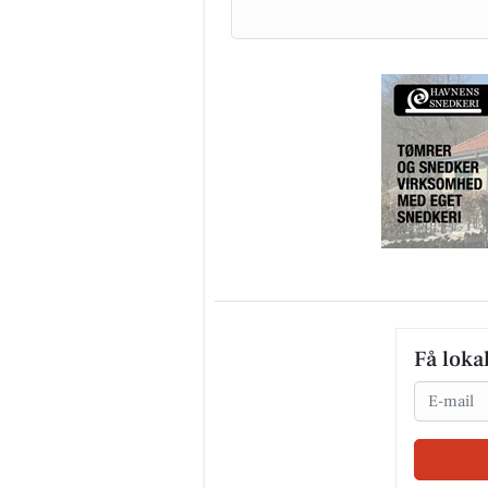
Få loka
Email