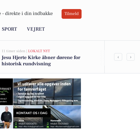
 -
direkte i din indbakke
Tilmeld
SPORT
VEJRET
11 timer siden |
LOKALT NYT
11 timer siden |
L
‹
›
Jesu Hjerte Kirke åbner dørene for
Randers Ku
historisk rundvisning
kunstoplevel