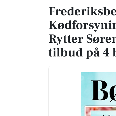
Frederiksb
Kødforsynin
Rytter Søre
tilbud på 4 b