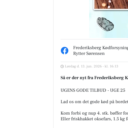
Frederiksberg Kødforsyning
Rytter Sørensen
Fru Hansens Butik & Ca
Lørdag d. 13. jun. 2026 - kl. 16:13
Flot jubilæumskurv lavet på
bestilling til afhentning i mo
Så er der nyt fra Frederiksberg 
🤗🎁🎁 #fruhansensbutikogca
#gaveide #jubilæumsgave
#fruhan...
UGENS GODE TILBUD - UGE 25
Åbn opslaget
Lad os om det gode kød på bordet
Kom forbi og nup 4. stk. bøffer fo
Eller friskhakket oksefars, 1.5 kg 