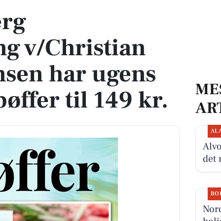
erg
g v/Christian
nsen har ugens
ME
øffer til 149 kr.
AR
AL
Alvo
det 
BO
Nor