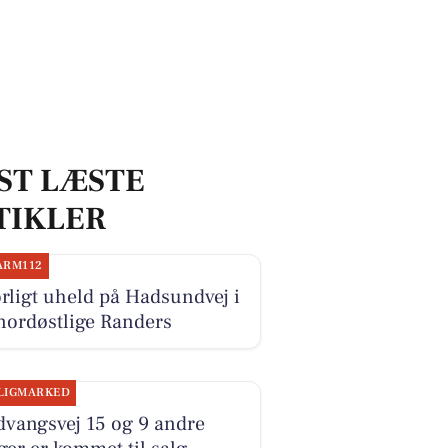
ST LÆSTE
TIKLER
ARM112
rligt uheld på Hadsundvej i
nordøstlige Randers
LIGMARKED
dvangsvej 15 og 9 andre