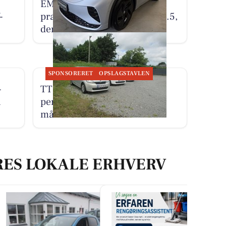
EM AUTOCENTER ApS
-
præsenterer en brugt VW ID.5,
der kører som en drøm
SPONSORERET
OPSLAGSTAVLEN
-
TT CARS ApS udlejer lille
i
personbil for 3.000 kr. om
måneden med fri km
RES LOKALE ERHVERV