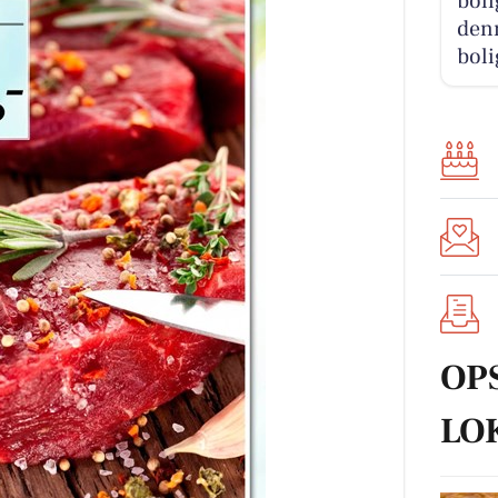
boli
denn
boli
OP
LO