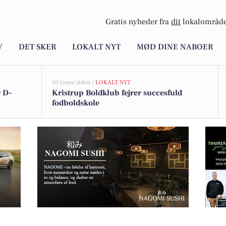
Gratis nyheder fra
dit
lokalområde
V
DET SKER
LOKALT NYT
MØD DINE NABOER
10 timer siden |
LOKALT NYT
 D-
Kristrup Boldklub fejrer succesfuld
fodboldskole
Rytter Sørensen har ugens tilbud på 4 bøffer til 149 kr.