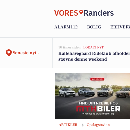
VORES
Randers
ALARM112
BOLIG
ERHVER
10 timer siden |
LOKALT NYT
Seneste nyt ›
Kallehavegaard Rideklub afholder
stævne denne weekend
Frederiksberg Kødforsyning v/Christian 
ARTIKLER
Opslagstavlen