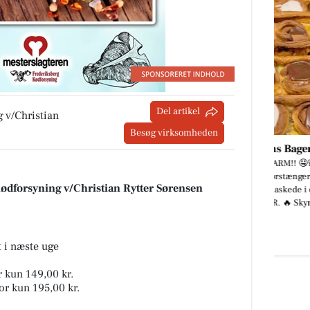
Del artikel
 v/Christian
Besøg virksomheden
fé
Løgstørvejens Bageri
🚨🤤 SNASK-ALARM!! 🤤🚨 Torsdag
rgen
kalder... og smørstængerne er
Kødforsyning v/Christian Rytter Sørensen
fe
EKSTRA godt snaskede i dag! 😜🥐
💛 🔥 KUN 30 KR. 🔥 Skynd di...
Åbn opslaget
 i næste uge
r kun 149,00 kr.
for kun 195,00 kr.