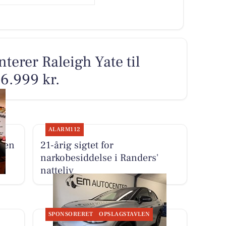
terer Raleigh Yate til
 6.999 kr.
ALARM112
sken
21-årig sigtet for
narkobesiddelse i Randers'
natteliv
SPONSORERET
OPSLAGSTAVLEN