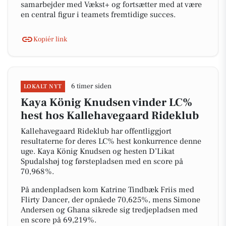
samarbejder med Vækst+ og fortsætter med at være
en central figur i teamets fremtidige succes.
Kopiér link
6 timer siden
LOKALT NYT
Kaya König Knudsen vinder LC%
hest hos Kallehavegaard Rideklub
Kallehavegaard Rideklub har offentliggjort
resultaterne for deres LC% hest konkurrence denne
uge. Kaya König Knudsen og hesten D’Likat
Spudalshøj tog førstepladsen med en score på
70,968%.
På andenpladsen kom Katrine Tindbæk Friis med
Flirty Dancer, der opnåede 70,625%, mens Simone
Andersen og Ghana sikrede sig tredjepladsen med
en score på 69,219%.