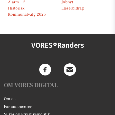
Alarm112
Jobnyt
Historisk
Læserbidrag
Kommunalvalg 2025
VORES
Randers
OM VORES DIGITAL
Om os
For annoncører
Vilkår og Privatlivspolitik