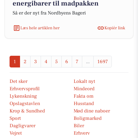
energibarer til madpakken
Så er der nyt fra Nordbyens Bageri
Læs hele artiklen her
Kopiér link
1
2
3
4
5
6
7
...
1697
Det sker
Lokalt nyt
Erhvervsprofil
Mindeord
Lykønskning
Fakta om
Opslagstavlen
Husstand
Krop & Sundhed
Mød dine naboer
Sport
Boligmarked
Dagligvarer
Biler
Vejret
Erhverv