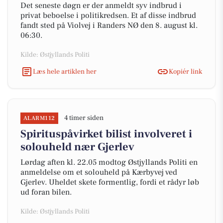
Det seneste døgn er der anmeldt syv indbrud i
privat beboelse i politikredsen. Et af disse indbrud
fandt sted på Violvej i Randers NØ den 8. august kl.
06:30.
Kilde: Østjyllands Politi
Læs hele artiklen her
Kopiér link
4 timer siden
ALARM112
Spirituspåvirket bilist involveret i
solouheld nær Gjerlev
Lørdag aften kl. 22.05 modtog Østjyllands Politi en
anmeldelse om et solouheld på Kærbyvej ved
Gjerlev. Uheldet skete formentlig, fordi et rådyr løb
ud foran bilen.
Kilde: Østjyllands Politi