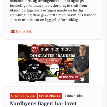
bankonumre, og arrangementet bød også på
forskellige konkurrencer, der bragte smil frem
blandt deltagerne. Festugen nåede en festlig
stemning, og flere gik derfra med præmier i hånden
som et minde om en hyggelig formiddag.
Kopiér link
7 timer siden
OPSLAGSTAVLEN
SPONSORERET
Nordbyens Bageri har lavet