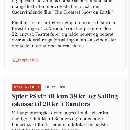
og optrådte på verdens største scener. Blandt sine
mange bedrifter medvirkede hun også i den
Oscarvindende film "The Greatest Show on Earth."
Randers Teater fortæller netop nu hendes historie i
forestillingen "La Norma," som har premiere den
22. august. Teatret føler sig både berørt og beæret
over at viderebringe fortællingen om en kvinde, der
opnåede international stjernestatus.
Kopiér link
1 time siden
DAGLIGVARER
Spier PS vin til kun 39 kr. og Salling
iskasse til 20 kr. i Randers
Vi har gennemgået denne uges tilbudsaviser fra
dagligvarebutikker i Randers og fundet nogle
fantastiske tilbud. Her er et udpluk af de bedste