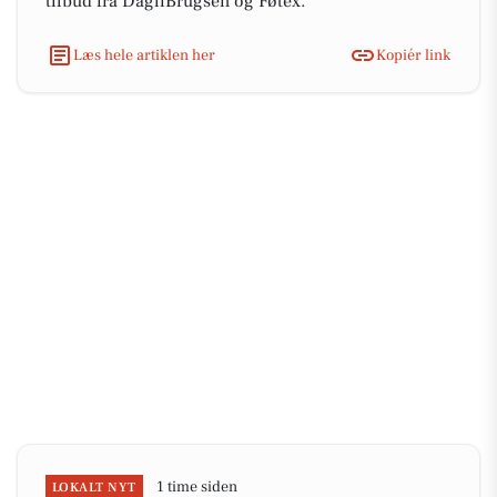
tilbud fra DagliBrugsen og Føtex.
Læs hele artiklen her
Kopiér link
1 time siden
LOKALT NYT