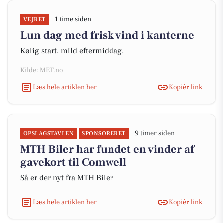
1 time siden
VEJRET
Lun dag med frisk vind i kanterne
Kølig start, mild eftermiddag.
Kilde: MET.no
Læs hele artiklen her
Kopiér link
9 timer siden
OPSLAGSTAVLEN
SPONSORERET
MTH Biler har fundet en vinder af
gavekort til Comwell
Så er der nyt fra MTH Biler
Læs hele artiklen her
Kopiér link