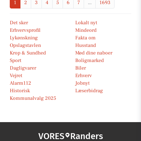
1
2
3
4
5
6
7
...
1693
Det sker
Lokalt nyt
Erhvervsprofil
Mindeord
Lykønskning
Fakta om
Opslagstavlen
Husstand
Krop & Sundhed
Mød dine naboer
Sport
Boligmarked
Dagligvarer
Biler
Vejret
Erhverv
Alarm112
Jobnyt
Historisk
Læserbidrag
Kommunalvalg 2025
VORES
Randers