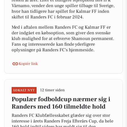
resten af året. Efter et tidligere lejeophold hos IFK
Värnamo, vender den unge spiller tilbage til Sverige,
hvor han tidligere har spillet for Kalmar FF inden
skiftet til Randers FC i februar 2024.
Med i aftalen mellem Randers FC og Kalmar FF er
der indgået en købsoption, som giver den svenske
klub mulighed for at erhverve Shamoun permanent.
Fans og interesserede kan finde yderligere
oplysninger på Randers FC's hjemmeside.
Kopiér link
12 timer siden
LOKALT NYT
Populær fodboldcup nærmer sig i
Randers med 160 tilmeldte hold
Randers FC Klubfællesskabet glæder sig over stor
interesse i årets Randers Freja Efterårs Cup, da hele
160 hold indtil videre har meldt sig til den