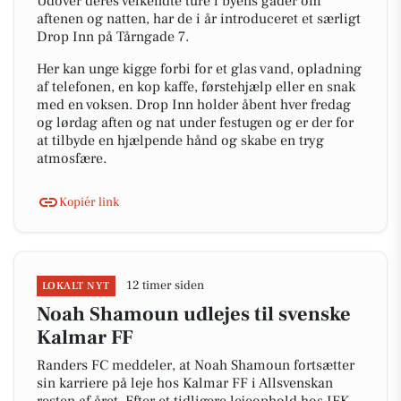
Udover deres velkendte ture i byens gader om
aftenen og natten, har de i år introduceret et særligt
Drop Inn på Tårngade 7.
Her kan unge kigge forbi for et glas vand, opladning
af telefonen, en kop kaffe, førstehjælp eller en snak
med en voksen. Drop Inn holder åbent hver fredag
og lørdag aften og nat under festugen og er der for
at tilbyde en hjælpende hånd og skabe en tryg
atmosfære.
Kopiér link
12 timer siden
LOKALT NYT
Noah Shamoun udlejes til svenske
Kalmar FF
Randers FC meddeler, at Noah Shamoun fortsætter
sin karriere på leje hos Kalmar FF i Allsvenskan