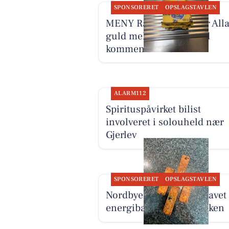
SPONSORERET
OPSLAGSTAVLEN
MENY Randers tilbyder All
guld mellemlagret med
kommen til 125 kr.
ALARM112
Spirituspåvirket bilist
involveret i solouheld nær
Gjerlev
SPONSORERET
OPSLAGSTAVLEN
Nordbyens Bageri har lavet
energibarer til madpakken