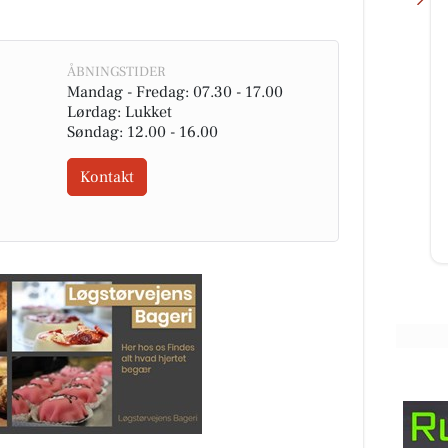
ÅBNINGSTIDER
Mandag - Fredag: 07.30 - 17.00
fé
Løgstørvejens Bageri
Lørdag: Lukket
Søndag: 12.00 - 16.00
🚨🤤 SNASK-ALARM!! 🤤🚨 Torsdag
rgen
kalder... og smørstængerne er
fe
EKSTRA godt snaskede i dag! 😜🥐
Kontakt
💛 🔥 KUN 30 KR. 🔥 Skynd di...
Åbn opslaget