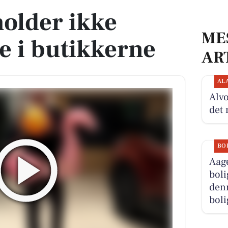
older ikke
ME
 i butikkerne
AR
AL
Alvo
det 
BO
Aage
boli
denn
boli