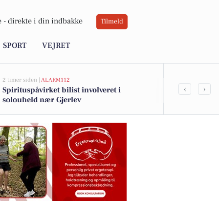
 -
direkte i din indbakke
Tilmeld
SPORT
VEJRET
2 timer siden |
ALARM112
2 timer siden |
D
‹
›
Spirituspåvirket bilist involveret i
Oplev alt fra
solouheld nær Gjerlev
musikalsk fo