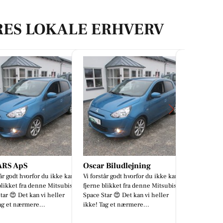
RES LOKALE ERHVERV
r Biludlejning
Classic Clean
MENY R
rstår godt hvorfor du ikke kan
Vil du med på holdet 🤩
🌟🌟 JA T
e blikket fra denne Mitsubishi
GULD ME
 Star 😍 Det kan vi heller
KOMMEN M
 Tag et nærmere...
D. 11/11 2
🧐😯😯 ...