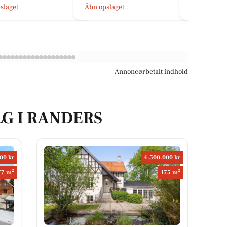
opslaget
Åbn opslaget
Åbn opsla
Annoncørbetalt indhold
LG I RANDERS
00 kr
4.500.000 kr
2
2
77 m
175 m