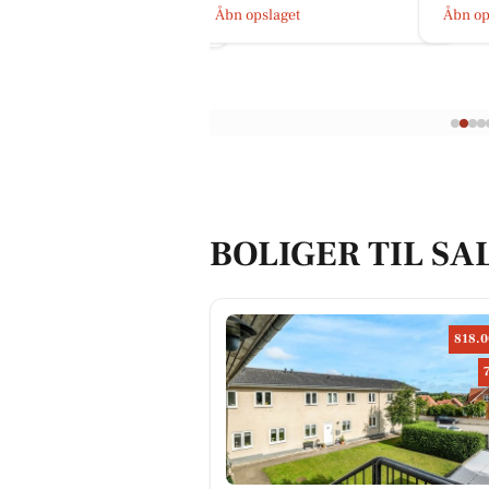
Åbn opslaget
Åbn opslaget
Åbn 
BOLIGER TIL SA
818.0