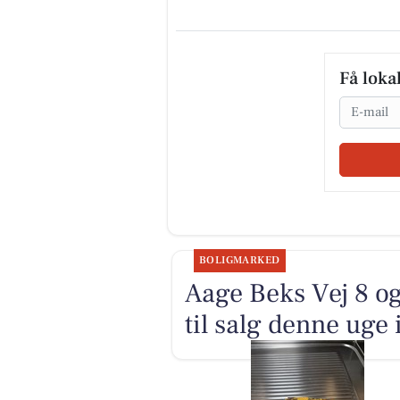
Få loka
Email
BOLIGMARKED
Aage Beks Vej 8 o
til salg denne uge 