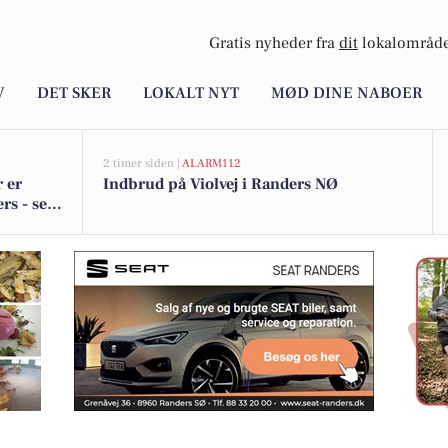
Gratis nyheder fra
dit
lokalområde
V
DET SKER
LOKALT NYT
MØD DINE NABOER
2 timer siden |
ALARM112
r er
Indbrud på Violvej i Randers NØ
rs - se
butikkerne