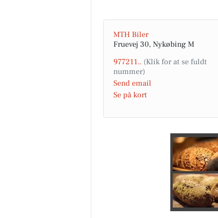
MTH Biler
Fruevej 30, Nykøbing M
Fru Hansens Butik & Ca
977211..
Flot jubilæumskurv lavet på
bestilling til afhentning i mo
🤗🎁🎁 #fruhansensbutikogca
Send email
#gaveide #jubilæumsgave
Se på kort
#fruhan...
Åbn opslaget