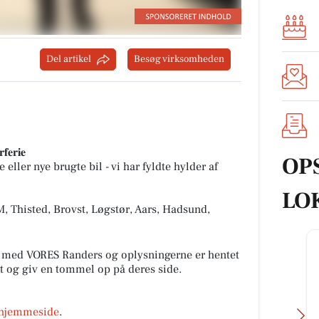
Del artikel
Besøg virksomheden
𝐟𝐞𝐫𝐢𝐞
OP
 eller nye brugte bil - vi har fyldte hylder af
LO
, Thisted, Brovst, Løgstør, Aars, Hadsund,
 med VORES Randers og oplysningerne er hentet
alt og giv en tommel op på deres side.
hjemmeside
.