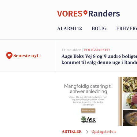
VORES
Randers
ALARM112
BOLIG
ERHVER
1 time siden |
BOLIGMARKED
Seneste nyt ›
Aage Beks Vej 8 og 9 andre bolige
kommet til salg denne uge i Rande
boligerne her.
MTH Biler holder ikke sommerferie i 
ARTIKLER
Opslagstavlen