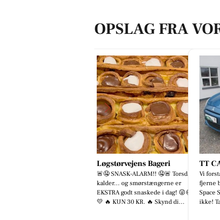
OPSLAG FRA VO
Løgstørvejens Bageri
TT CARS ApS
Osca
🚨🤤 SNASK-ALARM!! 🤤🚨 Torsdag
Vi forstår godt hvorfor du ikke kan
Vi fo
kalder... og smørstængerne er
fjerne blikket fra denne Mitsubishi
fjern
EKSTRA godt snaskede i dag! 😜🥐
Space Star 😍 Det kan vi heller
Space
💛 🔥 KUN 30 KR. 🔥 Skynd di...
ikke! Tag et nærmere...
ikke!