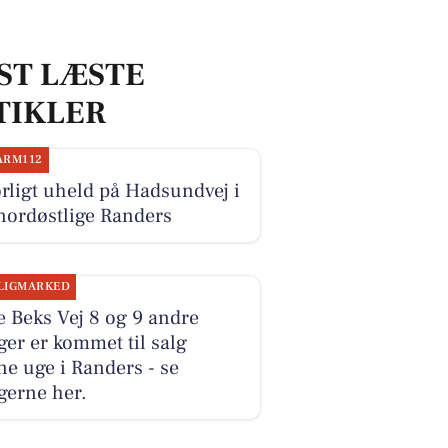
ST LÆSTE
TIKLER
ARM112
rligt uheld på Hadsundvej i
nordøstlige Randers
LIGMARKED
 Beks Vej 8 og 9 andre
ger er kommet til salg
e uge i Randers - se
gerne her.