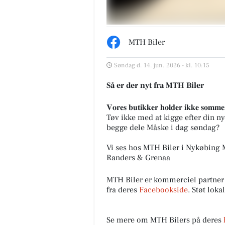
MTH Biler
Søndag d. 14. jun. 2026 - kl. 10:15
Så er der nyt fra MTH Biler
𝐕𝐨𝐫𝐞𝐬 𝐛𝐮𝐭𝐢𝐤𝐤𝐞𝐫 𝐡𝐨𝐥𝐝𝐞𝐫 𝐢𝐤𝐤𝐞 𝐬𝐨𝐦𝐦𝐞𝐫
Tøv ikke med at kigge efter din nye
begge dele Måske i dag søndag?
Vi ses hos MTH Biler i Nykøbing M
Randers & Grenaa
MTH Biler er kommerciel partner
fra deres
Facebookside
. Støt lok
Se mere om MTH Bilers på deres