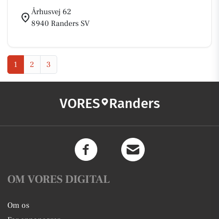
Århusvej 62
8940 Randers SV
1
2
3
VORES
Randers
OM VORES DIGITAL
Om os