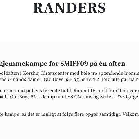
RANDERS
e hjemmekampe for SMIFF09 på én aften
boldaften i Korshøj Idrætscenter med hele tre spændende hjem
ens 7-mands damer, Old Boys 55+ og Serie 4.2 hold alle går på 
merne mod puljens førende hold, Romalt IF, med forhåbninger o
både Old Boys 55+'s kamp mod VSK Aarhus og Serie 4.2's vigtig
ste kampe, så det er muligt at følge flere opgør samtidigt. Velko