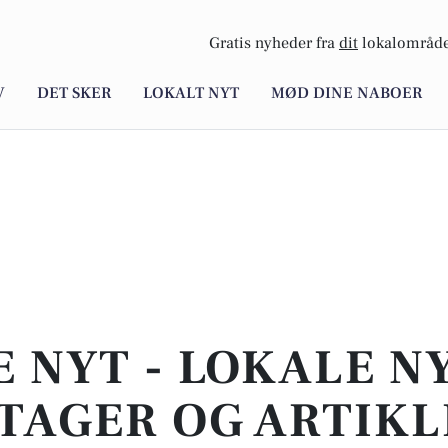
Gratis nyheder fra
dit
lokalområde
V
DET SKER
LOKALT NYT
MØD DINE NABOER
E NYT - LOKALE N
TAGER OG ARTIKL