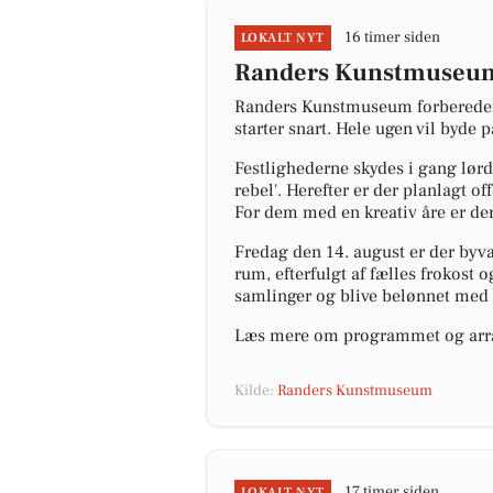
16 timer siden
LOKALT NYT
Randers Kunstmuseum 
Randers Kunstmuseum forbereder s
starter snart. Hele ugen vil byde
Festlighederne skydes i gang lørd
rebel'. Herefter er der planlagt 
For dem med en kreativ åre er der
Fredag den 14. august er der byv
rum, efterfulgt af fælles frokost 
samlinger og blive belønnet med 
Læs mere om programmet og arr
Kilde:
Randers Kunstmuseum
17 timer siden
LOKALT NYT