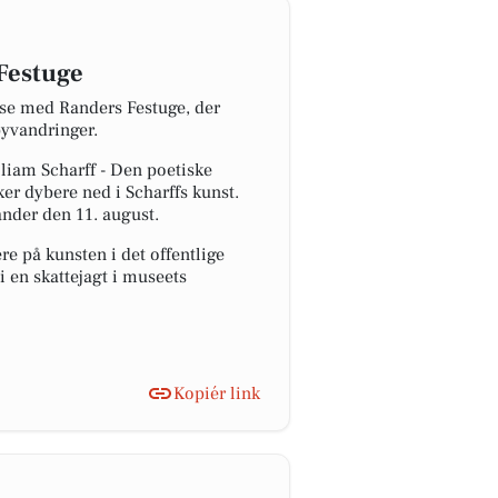
Festuge
se med Randers Festuge, der
byvandringer.
lliam Scharff - Den poetiske
er dybere ned i Scharffs kunst.
ander den 11. august.
e på kunsten i det offentlige
i en skattejagt i museets
Kopiér link