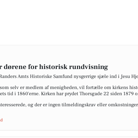
r dørene for historisk rundvisning
 Randers Amts Historiske Samfund nysgerrige sjæle ind i Jesu Hjer
 som selv er medlem af menigheden, vil fortælle om kirkens hist
ets tid i 1860'erne. Kirken har prydet Thorsgade 22 siden 1879 o
nteresserede, og der er ingen tilmeldingskrav eller omkostninge
nd