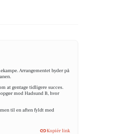
mekampe. Arrangementet byder på
banen.
m at gentage tidligere succes.
e opgør mod Hadsund B, hvor
mmen til en aften fyldt med
Kopiér link