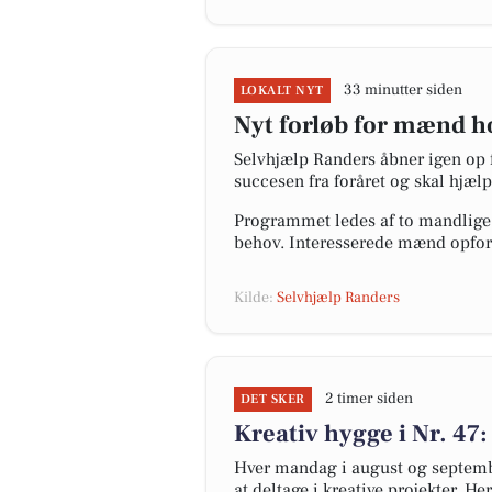
33 minutter siden
LOKALT NYT
Nyt forløb for mænd h
Selvhjælp Randers åbner igen op f
succesen fra foråret og skal hjæl
Programmet ledes af to mandlige 
behov. Interesserede mænd opfordr
Kilde:
Selvhjælp Randers
2 timer siden
DET SKER
Kreativ hygge i Nr. 47:
Hver mandag i august og september
at deltage i kreative projekter. H