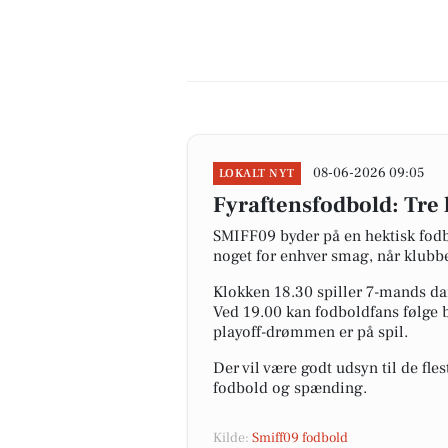
08-06-2026 09:05
LOKALT NYT
Fyraftensfodbold: Tr
SMIFF09 byder på en hektisk fod
noget for enhver smag, når klubb
Klokken 18.30 spiller 7-mands da
Ved 19.00 kan fodboldfans følge 
playoff-drømmen er på spil.
Der vil være godt udsyn til de fle
fodbold og spænding.
Kilde:
Smiff09 fodbold