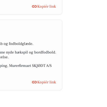
Kopiér link
kab og fodboldglæde.
nne nyde hækspil og bordfodbold.
velse.
mping, Murerfirmaet SKJØDT A/S
Kopiér link