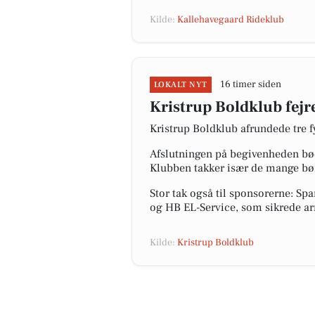
Kilde:
Kallehavegaard Rideklub
16 timer siden
LOKALT NYT
Kristrup Boldklub fejr
Kristrup Boldklub afrundede tre 
Afslutningen på begivenheden bø
Klubben takker især de mange børn
Stor tak også til sponsorerne: 
og HB EL-Service, som sikrede arr
Kilde:
Kristrup Boldklub