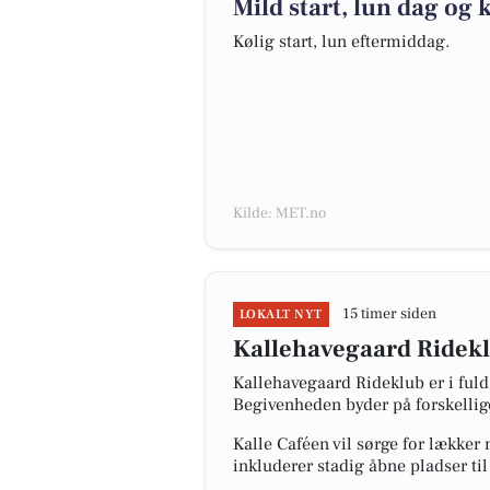
Mild start, lun dag og 
Kølig start, lun eftermiddag.
Kilde: MET.no
15 timer siden
LOKALT NYT
Kallehavegaard Ridek
Kallehavegaard Rideklub er i ful
Begivenheden byder på forskellige
Kalle Caféen vil sørge for lækker
inkluderer stadig åbne pladser ti