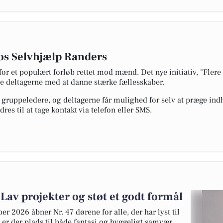
os Selvhjælp Randers
or et populært forløb rettet mod mænd. Det nye initiativ, "Flere
pe deltagerne med at danne stærke fællesskaber.
gruppeledere, og deltagerne får mulighed for selv at præge indh
es til at tage kontakt via telefon eller SMS.
 Lav projekter og støt et godt formål
 2026 åbner Nr. 47 dørene for alle, der har lyst til
er er der plads til både fantasi og hyggeligt samvær,