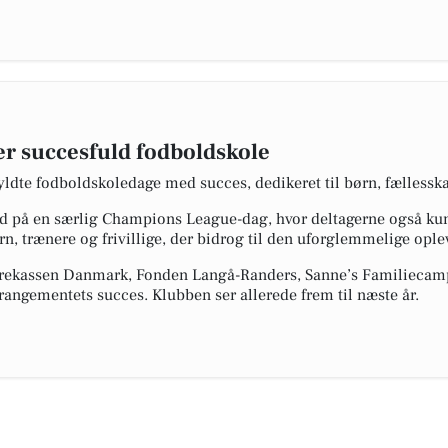
er succesfuld fodboldskole
fyldte fodboldskoledage med succes, dedikeret til børn, fælless
d på en særlig Champions League-dag, hvor deltagerne også ku
, trænere og frivillige, der bidrog til den uforglemmelige ople
Sparekassen Danmark, Fonden Langå-Randers, Sanne’s Familieca
angementets succes. Klubben ser allerede frem til næste år.