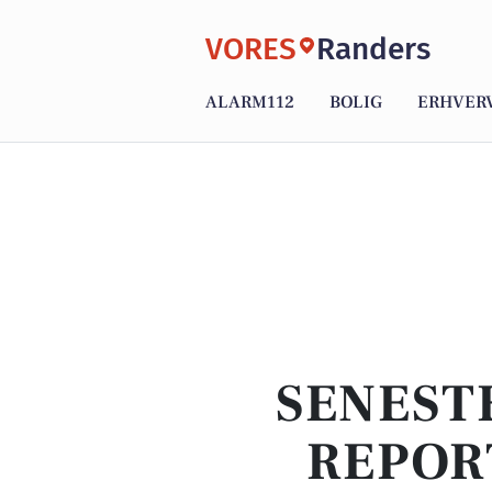
VORES
Randers
ALARM112
BOLIG
ERHVER
SENEST
REPOR