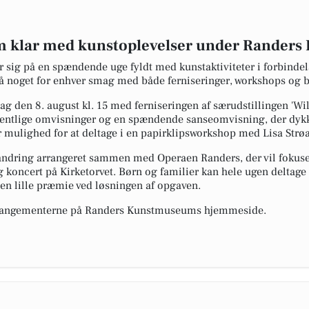
klar med kunstoplevelser under Randers 
ig på en spændende uge fyldt med kunstaktiviteter i forbindel
 på noget for enhver smag med både ferniseringer, workshops og 
ag den 8. august kl. 15 med ferniseringen af særudstillingen 'Wi
offentlige omvisninger og en spændende sanseomvisning, der dykk
 mulighed for at deltage i en papirklipsworkshop med Lisa Strø
andring arrangeret sammen med Operaen Randers, der vil fokuser
og koncert på Kirketorvet. Børn og familier kan hele ugen deltage 
en lille præmie ved løsningen af opgaven.
angementerne på Randers Kunstmuseums hjemmeside.