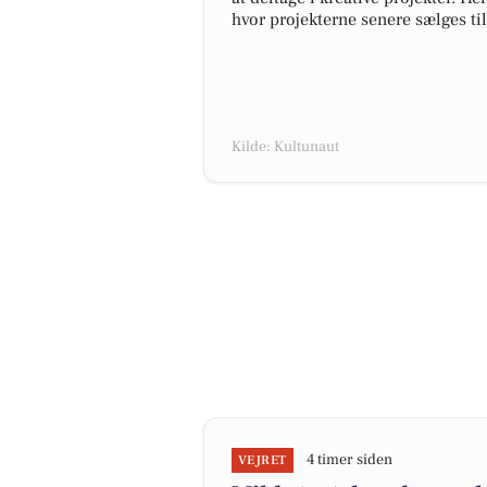
hvor projekterne senere sælges til
Kilde: Kultunaut
4 timer siden
VEJRET