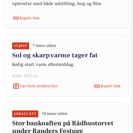
oplevelse med både udstilling, bog og film.
Kopiér link
7 timer siden
VEJRET
Sol og skarp varme tager fat
Kølig start, varm eftermiddag.
Kilde: MET.no
Læs hele artiklen her
Kopiér link
18 timer siden
LOKALT NYT
Stor bankoaften på Rådhustorvet
under Randers Festuge