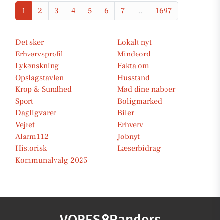
1
2
3
4
5
6
7
...
1697
Det sker
Lokalt nyt
Erhvervsprofil
Mindeord
Lykønskning
Fakta om
Opslagstavlen
Husstand
Krop & Sundhed
Mød dine naboer
Sport
Boligmarked
Dagligvarer
Biler
Vejret
Erhverv
Alarm112
Jobnyt
Historisk
Læserbidrag
Kommunalvalg 2025
VORES
Randers