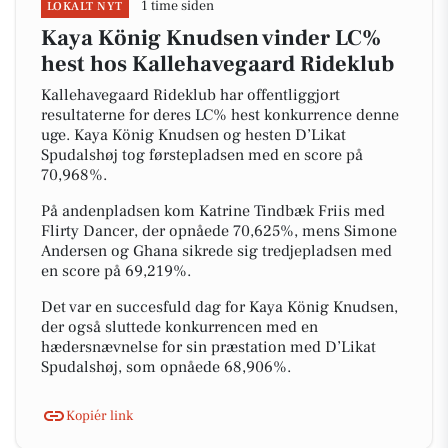
1 time siden
LOKALT NYT
Kaya König Knudsen vinder LC%
hest hos Kallehavegaard Rideklub
Kallehavegaard Rideklub har offentliggjort
resultaterne for deres LC% hest konkurrence denne
uge. Kaya König Knudsen og hesten D’Likat
Spudalshøj tog førstepladsen med en score på
70,968%.
På andenpladsen kom Katrine Tindbæk Friis med
Flirty Dancer, der opnåede 70,625%, mens Simone
Andersen og Ghana sikrede sig tredjepladsen med
en score på 69,219%.
Det var en succesfuld dag for Kaya König Knudsen,
der også sluttede konkurrencen med en
hædersnævnelse for sin præstation med D’Likat
Spudalshøj, som opnåede 68,906%.
Kopiér link