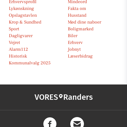
Erhvervsprofil
Mindeord
Lykønskning
Fakta om
Opslagstavlen
Husstand
Krop & Sundhed
Mød dine naboer
Sport
Boligmarked
Dagligvarer
Biler
Vejret
Erhverv
Alarm112
Jobnyt
Historisk
Læserbidrag
Kommunalvalg 2025
VORES
Randers