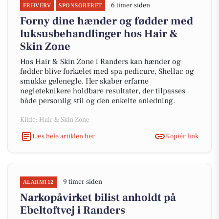
6 timer siden
ERHVERV
SPONSORERET
Forny dine hænder og fødder med
luksusbehandlinger hos Hair &
Skin Zone
Hos Hair & Skin Zone i Randers kan hænder og
fødder blive forkælet med spa pedicure, Shellac og
smukke gelenegle. Her skaber erfarne
negleteknikere holdbare resultater, der tilpasses
både personlig stil og den enkelte anledning.
Kilde: Hair & Skin Zone
Læs hele artiklen her
Kopiér link
9 timer siden
ALARM112
Narkopåvirket bilist anholdt på
Ebeltoftvej i Randers