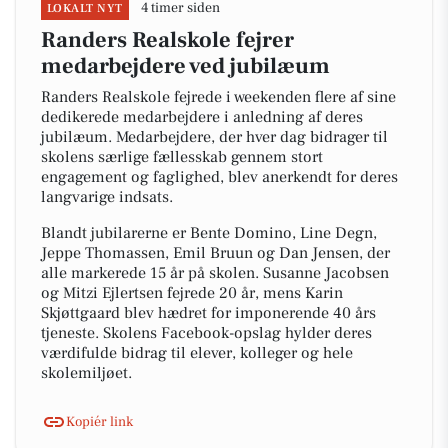
4 timer siden
LOKALT NYT
Randers Realskole fejrer
medarbejdere ved jubilæum
Randers Realskole fejrede i weekenden flere af sine
dedikerede medarbejdere i anledning af deres
jubilæum. Medarbejdere, der hver dag bidrager til
skolens særlige fællesskab gennem stort
engagement og faglighed, blev anerkendt for deres
langvarige indsats.
Blandt jubilarerne er Bente Domino, Line Degn,
Jeppe Thomassen, Emil Bruun og Dan Jensen, der
alle markerede 15 år på skolen. Susanne Jacobsen
og Mitzi Ejlertsen fejrede 20 år, mens Karin
Skjøttgaard blev hædret for imponerende 40 års
tjeneste. Skolens Facebook-opslag hylder deres
værdifulde bidrag til elever, kolleger og hele
skolemiljøet.
Kopiér link