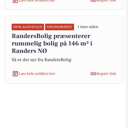
Læs hele artiklen her
Kopiér link
1 time siden
OPSLAGSTAVLEN
SPONSORERET
RandersBolig præsenterer
rummelig bolig på 146 m² i
Randers NØ
Så er der nyt fra RandersBolig
Læs hele artiklen her
Kopiér link