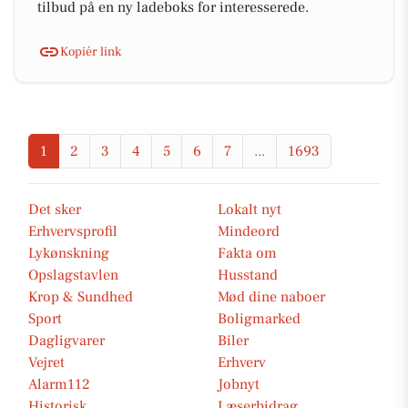
tilbud på en ny ladeboks for interesserede.
Kopiér link
1
2
3
4
5
6
7
...
1693
Det sker
Lokalt nyt
Erhvervsprofil
Mindeord
Lykønskning
Fakta om
Opslagstavlen
Husstand
Krop & Sundhed
Mød dine naboer
Sport
Boligmarked
Dagligvarer
Biler
Vejret
Erhverv
Alarm112
Jobnyt
Historisk
Læserbidrag