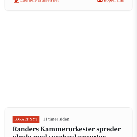
Læs hele artiklen her
Kopiér link
11 timer siden
LOKALT NYT
Randers Kammerorkester spreder