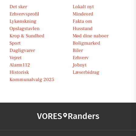
Det sker
Lokalt nyt
Erhvervsprofil
Mindeord
Lykønskning
Fakta om
Opslagstavlen
Husstand
Krop & Sundhed
Mød dine naboer
Sport
Boligmarked
Dagligvarer
Biler
Vejret
Erhverv
Alarm112
Jobnyt
Historisk
Læserbidrag
Kommunalvalg 2025
VORES
Randers