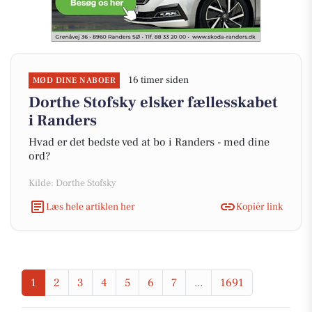
16 timer siden
MØD DINE NABOER
Dorthe Stofsky elsker fællesskabet
i Randers
Hvad er det bedste ved at bo i Randers - med dine
ord?
Kilde: Dorthe Stofsky
Læs hele artiklen her
Kopiér link
1
2
3
4
5
6
7
...
1691