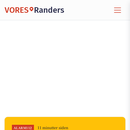
VORES
Randers
11 minutter siden
ALARM112