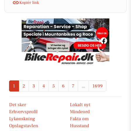
Kopiér link
1
2
3
4
5
6
7
...
1699
Det sker
Lokalt nyt
Erhvervsprofil
Mindeord
Lykønskning
Fakta om
Opslagstavlen
Husstand