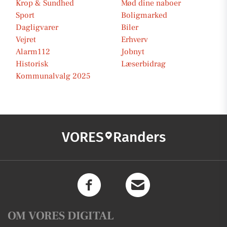
Krop & Sundhed
Mød dine naboer
Sport
Boligmarked
Dagligvarer
Biler
Vejret
Erhverv
Alarm112
Jobnyt
Historisk
Læserbidrag
Kommunalvalg 2025
VORES
Randers
OM VORES DIGITAL