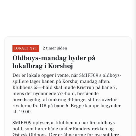
2 timer siden
LOKALT NYT
Oldboys-mandag byder på
lokalbrag i Korshøj
Der er lokale opgør i vente, når SMIFF09's oldboys-
spillere tager banen på Korshøj mandag aften.
Klubbens 55+-hold skal møde Kristrup på bane 7,
mens det nydannede 7:7-hold, bestående
hovedsageligt af omkring 40-årige, stilles overfor
rivalerne fra DB på bane 6. Begge kampe begynder
kl. 19.00.
SMIFF09 oplyser, at klubben nu har fire oldboys-
hold, som hører både under Randers-rækken og
Østjysk Oldboys. Der er åbne arme for nye spillere,