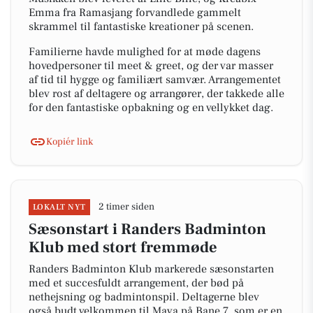
Emma fra Ramasjang forvandlede gammelt
skrammel til fantastiske kreationer på scenen.
Familierne havde mulighed for at møde dagens
hovedpersoner til meet & greet, og der var masser
af tid til hygge og familiært samvær. Arrangementet
blev rost af deltagere og arrangører, der takkede alle
for den fantastiske opbakning og en vellykket dag.
Kopiér link
2 timer siden
LOKALT NYT
Sæsonstart i Randers Badminton
Klub med stort fremmøde
Randers Badminton Klub markerede sæsonstarten
med et succesfuldt arrangement, der bød på
nethejsning og badmintonspil. Deltagerne blev
også budt velkommen til Maya på Bane 7, som er en