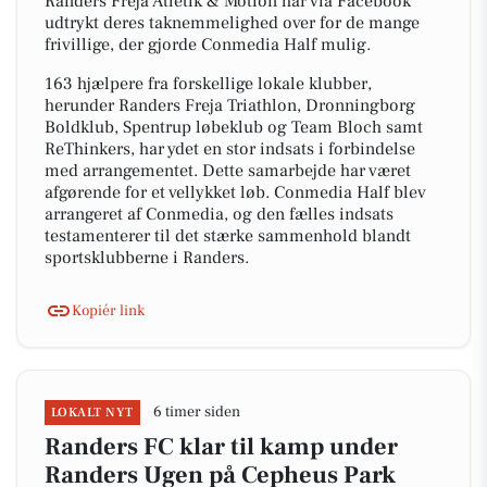
Randers Freja Atletik & Motion har via Facebook
udtrykt deres taknemmelighed over for de mange
frivillige, der gjorde Conmedia Half mulig.
163 hjælpere fra forskellige lokale klubber,
herunder Randers Freja Triathlon, Dronningborg
Boldklub, Spentrup løbeklub og Team Bloch samt
ReThinkers, har ydet en stor indsats i forbindelse
med arrangementet. Dette samarbejde har været
afgørende for et vellykket løb. Conmedia Half blev
arrangeret af Conmedia, og den fælles indsats
testamenterer til det stærke sammenhold blandt
sportsklubberne i Randers.
Kopiér link
6 timer siden
LOKALT NYT
Randers FC klar til kamp under
Randers Ugen på Cepheus Park