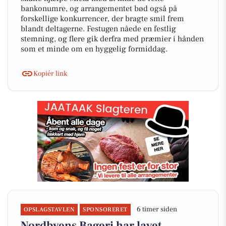
bankonumre, og arrangementet bød også på
forskellige konkurrencer, der bragte smil frem
blandt deltagerne. Festugen nåede en festlig
stemning, og flere gik derfra med præmier i hånden
som et minde om en hyggelig formiddag.
Kopiér link
6 timer siden
OPSLAGSTAVLEN
SPONSORERET
Nordbyens Bageri har lavet