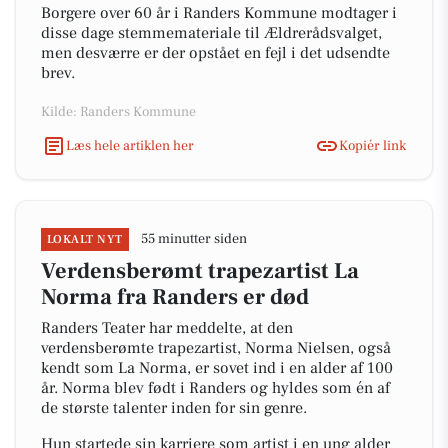
Borgere over 60 år i Randers Kommune modtager i
disse dage stemmemateriale til Ældrerådsvalget,
men desværre er der opstået en fejl i det udsendte
brev.
Kilde: Randers Kommune
Læs hele artiklen her
Kopiér link
55 minutter siden
LOKALT NYT
Verdensberømt trapezartist La
Norma fra Randers er død
Randers Teater har meddelte, at den
verdensberømte trapezartist, Norma Nielsen, også
kendt som La Norma, er sovet ind i en alder af 100
år. Norma blev født i Randers og hyldes som én af
de største talenter inden for sin genre.
Hun startede sin karriere som artist i en ung alder