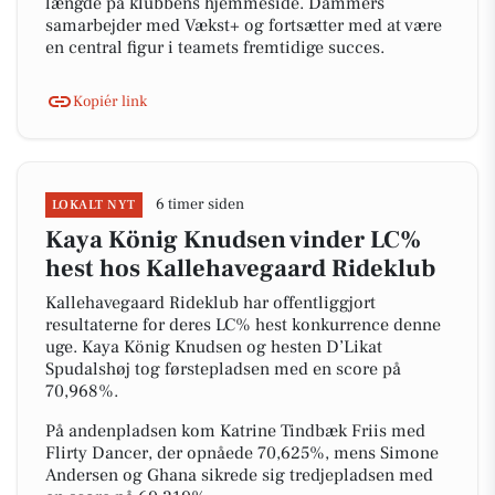
længde på klubbens hjemmeside. Dammers
samarbejder med Vækst+ og fortsætter med at være
en central figur i teamets fremtidige succes.
Kopiér link
6 timer siden
LOKALT NYT
Kaya König Knudsen vinder LC%
hest hos Kallehavegaard Rideklub
Kallehavegaard Rideklub har offentliggjort
resultaterne for deres LC% hest konkurrence denne
uge. Kaya König Knudsen og hesten D’Likat
Spudalshøj tog førstepladsen med en score på
70,968%.
På andenpladsen kom Katrine Tindbæk Friis med
Flirty Dancer, der opnåede 70,625%, mens Simone
Andersen og Ghana sikrede sig tredjepladsen med