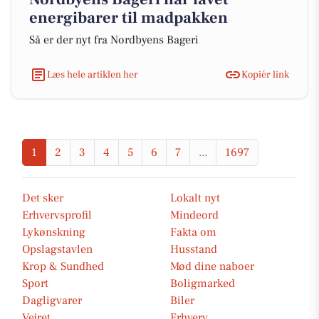
energibarer til madpakken
Så er der nyt fra Nordbyens Bageri
Læs hele artiklen her
Kopiér link
1
2
3
4
5
6
7
...
1697
Det sker
Lokalt nyt
Erhvervsprofil
Mindeord
Lykønskning
Fakta om
Opslagstavlen
Husstand
Krop & Sundhed
Mød dine naboer
Sport
Boligmarked
Dagligvarer
Biler
Vejret
Erhverv