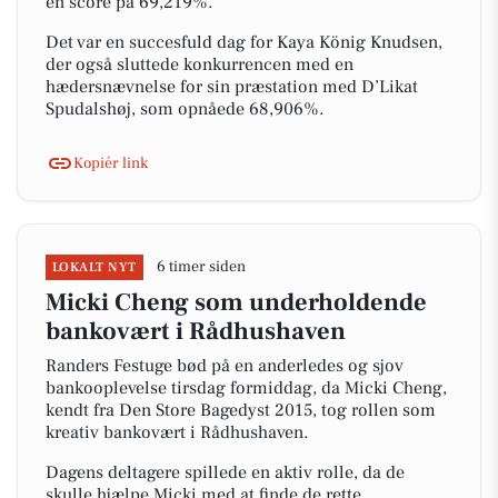
en score på 69,219%.
Det var en succesfuld dag for Kaya König Knudsen,
der også sluttede konkurrencen med en
hædersnævnelse for sin præstation med D’Likat
Spudalshøj, som opnåede 68,906%.
Kopiér link
6 timer siden
LOKALT NYT
Micki Cheng som underholdende
bankovært i Rådhushaven
Randers Festuge bød på en anderledes og sjov
bankooplevelse tirsdag formiddag, da Micki Cheng,
kendt fra Den Store Bagedyst 2015, tog rollen som
kreativ bankovært i Rådhushaven.
Dagens deltagere spillede en aktiv rolle, da de
skulle hjælpe Micki med at finde de rette