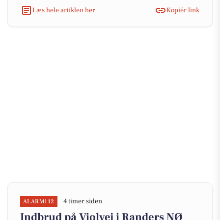
Læs hele artiklen her
Kopiér link
4 timer siden
ALARM112
Indbrud på Violvej i Randers NØ