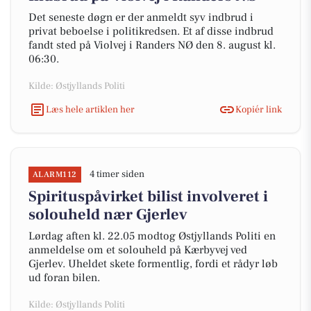
Det seneste døgn er der anmeldt syv indbrud i
privat beboelse i politikredsen. Et af disse indbrud
fandt sted på Violvej i Randers NØ den 8. august kl.
06:30.
Kilde: Østjyllands Politi
Læs hele artiklen her
Kopiér link
4 timer siden
ALARM112
Spirituspåvirket bilist involveret i
solouheld nær Gjerlev
Lørdag aften kl. 22.05 modtog Østjyllands Politi en
anmeldelse om et solouheld på Kærbyvej ved
Gjerlev. Uheldet skete formentlig, fordi et rådyr løb
ud foran bilen.
Kilde: Østjyllands Politi