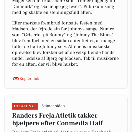
Mogensen med klassikere som "Der er noget galt i
Danmark" og "Så længe jeg lever". Publikum sang
med og skabte en stemningsfuld aften.
Efter mørkets frembrud fortsatte festen med
Madsen, der fejrede sin far Johnnys sange. Numre
som "Griseriet på Bounty" og "Johnny The Blues"
blev fremført med en sådan autenticitet, at mange
følte, de hørte Johnny selv. Aftenens musikalske
oplevelse blev forstærket af de velspillende bands
under ledelse af Bjerg og Madsen. Tak til musikerne
for en aften, der vil blive husket.
Kopiér link
5 timer siden
LOKALT NYT
Randers Freja Atletik takker
hjælpere efter Conmedia Half