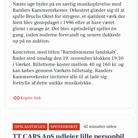
Næste uge byder på en særlig musikoplevelse med
Randers Kammerorkester. Orkestret glæder sig til at
spille Bruchs Oktet for strygere, et sjældent værk der
først blev genopdaget i 1996 efter at have været
glemt i mange år. Det blev oprindeligt spillet én
gang, inden noderne forsvandt og senere dukkede
op på en auktion.
Koncerten, med titlen "Barndommens landskab",
finder sted onsdag den 19. november klokken 19.30
i Værket. Billetterne koster mellem 40 og 160 kr. og
kan købes gennem Værkets billetsalg. Randers
Kammerorkester inviterer alle til at lade sig
fortrylle af dette unikke musikstykke.
Kopiér link
42 minutter siden
OPSLAGSTAVLEN
SPONSORERET
TT CARS ApS udlejer lille personbil