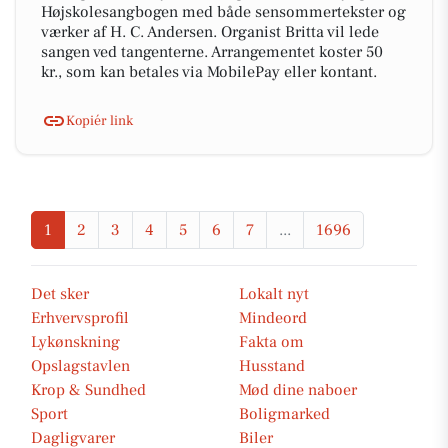
Højskolesangbogen med både sensommertekster og
værker af H. C. Andersen. Organist Britta vil lede
sangen ved tangenterne. Arrangementet koster 50
kr., som kan betales via MobilePay eller kontant.
Kopiér link
1
2
3
4
5
6
7
...
1696
Det sker
Lokalt nyt
Erhvervsprofil
Mindeord
Lykønskning
Fakta om
Opslagstavlen
Husstand
Krop & Sundhed
Mød dine naboer
Sport
Boligmarked
Dagligvarer
Biler