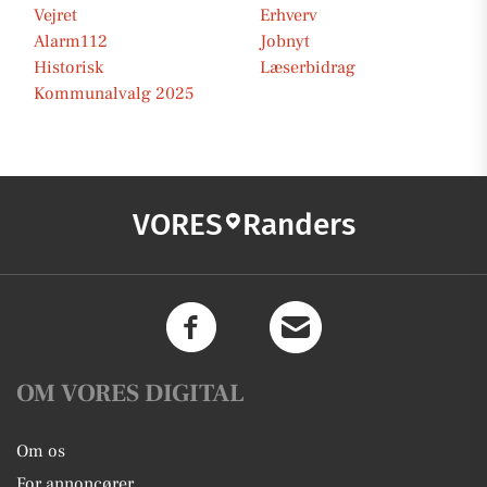
Vejret
Erhverv
Alarm112
Jobnyt
Historisk
Læserbidrag
Kommunalvalg 2025
VORES
Randers
OM VORES DIGITAL
Om os
For annoncører