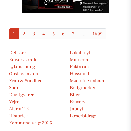
1
2
3
4
5
6
7
...
1699
Det sker
Lokalt nyt
Erhvervsprofil
Mindeord
Lykønskning
Fakta om
Opslagstavlen
Husstand
Krop & Sundhed
Mød dine naboer
Sport
Boligmarked
Dagligvarer
Biler
Vejret
Erhverv
Alarm112
Jobnyt
Historisk
Læserbidrag
Kommunalvalg 2025