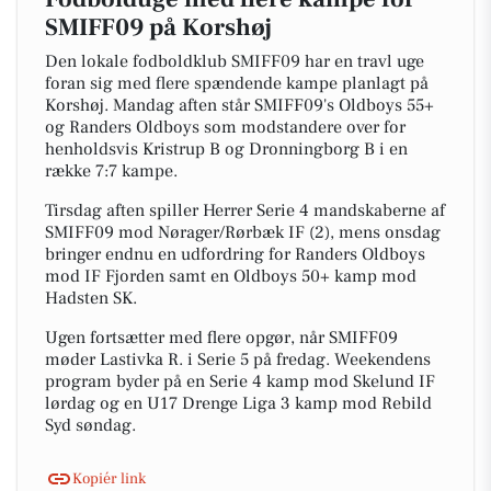
SMIFF09 på Korshøj
Den lokale fodboldklub SMIFF09 har en travl uge
foran sig med flere spændende kampe planlagt på
Korshøj. Mandag aften står SMIFF09's Oldboys 55+
og Randers Oldboys som modstandere over for
henholdsvis Kristrup B og Dronningborg B i en
række 7:7 kampe.
Tirsdag aften spiller Herrer Serie 4 mandskaberne af
SMIFF09 mod Nørager/Rørbæk IF (2), mens onsdag
bringer endnu en udfordring for Randers Oldboys
mod IF Fjorden samt en Oldboys 50+ kamp mod
Hadsten SK.
Ugen fortsætter med flere opgør, når SMIFF09
møder Lastivka R. i Serie 5 på fredag. Weekendens
program byder på en Serie 4 kamp mod Skelund IF
lørdag og en U17 Drenge Liga 3 kamp mod Rebild
Syd søndag.
Kopiér link