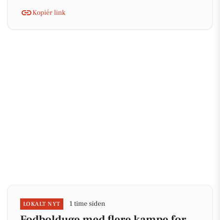
Kopiér link
1 time siden
LOKALT NYT
Fodbolduge med flere kampe for