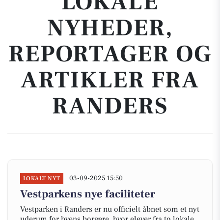
LOKALE
NYHEDER,
REPORTAGER OG
ARTIKLER FRA
RANDERS
03-09-2025 15:50
LOKALT NYT
Vestparkens nye faciliteter
Vestparken i Randers er nu officielt åbnet som et nyt
uderum for byens borgere, hvor elever fra to lokale