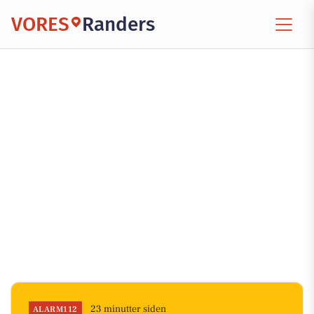
VORES
Randers
23 minutter siden
ALARM112