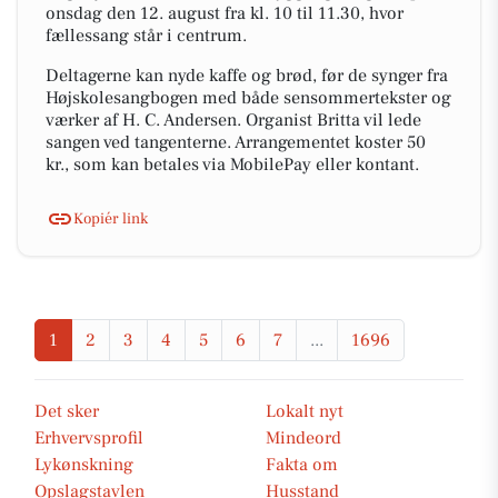
onsdag den 12. august fra kl. 10 til 11.30, hvor
fællessang står i centrum.
Deltagerne kan nyde kaffe og brød, før de synger fra
Højskolesangbogen med både sensommertekster og
værker af H. C. Andersen. Organist Britta vil lede
sangen ved tangenterne. Arrangementet koster 50
kr., som kan betales via MobilePay eller kontant.
Kopiér link
1
2
3
4
5
6
7
...
1696
Det sker
Lokalt nyt
Erhvervsprofil
Mindeord
Lykønskning
Fakta om
Opslagstavlen
Husstand