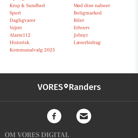
Krop & Sundhed
Mød dine naboer
Sport
Boligmarked
Dagligvarer
Biler
Vejret
Erhverv
Alarm112
Jobnyt
Historisk
Læserbidrag
Kommunalvalg 2025
VORES
Randers
OM VORES DIGITAL