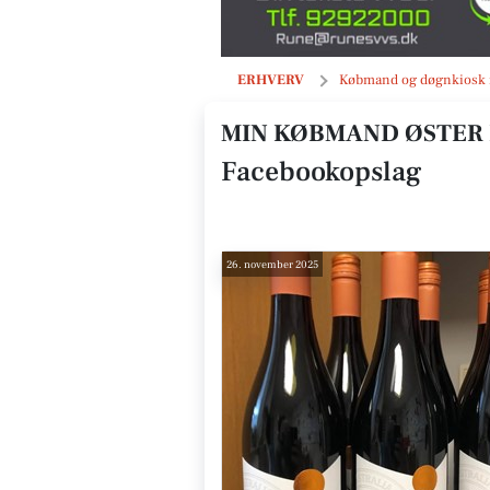
Opslag
ERHVERV
Købmand og døgnkiosk 
MIN KØBMAND ØSTER
Facebookopslag
26. november 2025