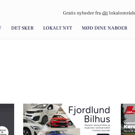
Gratis nyheder fra
dit
lokalområde
V
DET SKER
LOKALT NYT
MØD DINE NABOER