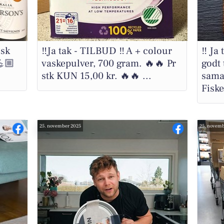
lsk
‼️Ja tak - TILBUD ‼️ A + colour
‼️ Ja
💪🏼
vaskepulver, 700 gram. 🔥🔥 Pr
godt 
stk KUN 15,00 kr. 🔥🔥 ...
sama
Fiske
25. november 2025
25. novemb