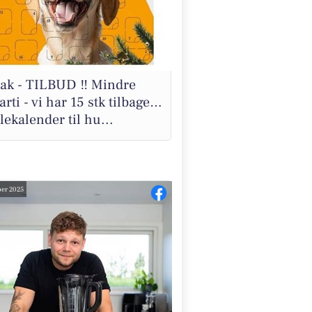
 tak - TILBUD ‼️ Mindre
arti - vi har 15 stk tilbage…
lekalender til hu...
er 2025