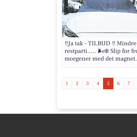
‼️Ja tak - TILBUD ‼️ Mindre
restparti….. 🌬️❄️ Slip for f
morgener med det magnet.
1
2
3
4
5
6
7