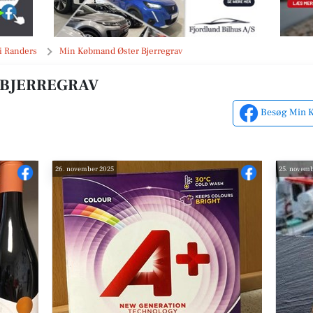
i Randers
Min Købmand Øster Bjerregrav
 BJERREGRAV
Besøg Min K
26. november 2025
25. novemb