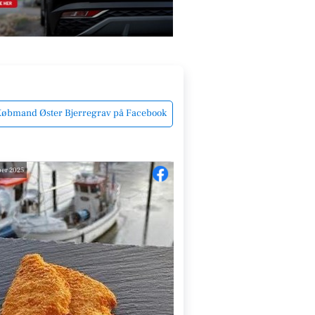
øbmand Øster Bjerregrav på Facebook
er 2025