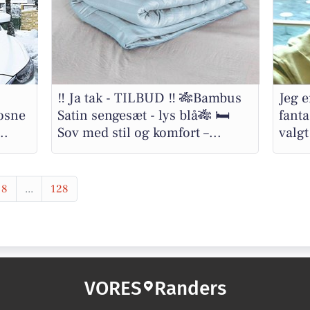
‼️ Ja tak - TILBUD ‼️ 🎋Bambus
Jeg e
rosne
Satin sengesæt - lys blå🎋 🛏️
fanta
..
Sov med stil og komfort –...
valgt
8
...
128
VORES
Randers