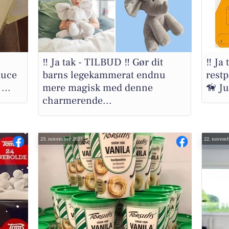
‼️ Ja tak - TILBUD ‼️ Gør dit
‼️ Ja
auce
barns legekammerat endnu
restp
...
mere magisk med denne
🦮 Ju
charmerende...
23. november 2025
22. novemb