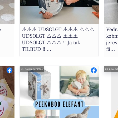
e
⚠️⚠️⚠️ UDSOLGT ⚠️⚠️⚠️ ⚠️⚠️⚠️
Vedr
UDSOLGT ⚠️⚠️⚠️ ⚠️⚠️⚠️
købm
UDSOLGT ⚠️⚠️⚠️ ‼️ Ja tak -
jeres
TILBUD ‼️ ...
få...
24. november 2025
24. novemb