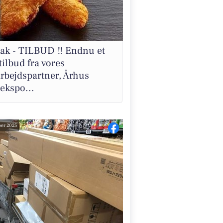
 tak - TILBUD ‼️ Endnu et
tilbud fra vores
rbejdspartner, Århus
ekspo...
er 2025