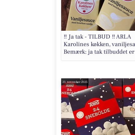
‼️ Ja tak - TILBUD ‼️ ARLA
Karolines køkken, vaniljes
Bemærk: ja tak tilbuddet er 
23. november 2025