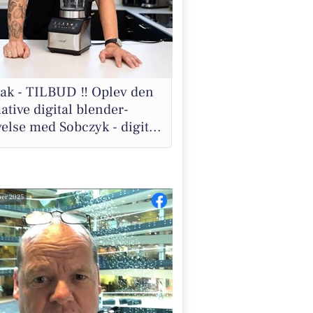
 tak - TILBUD ‼️ Oplev den
ative digital blender-
else med Sobczyk - digit...
er 2025