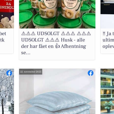
bet
⚠️⚠️⚠️ UDSOLGT ⚠️⚠️⚠️ ⚠️⚠️⚠️
‼️ Ja
stk
UDSOLGT ⚠️⚠️⚠️ Husk - alle
ultim
.
der har fået en 👍 Afhentning
oplev
se...
22. november 2025
21. novemb