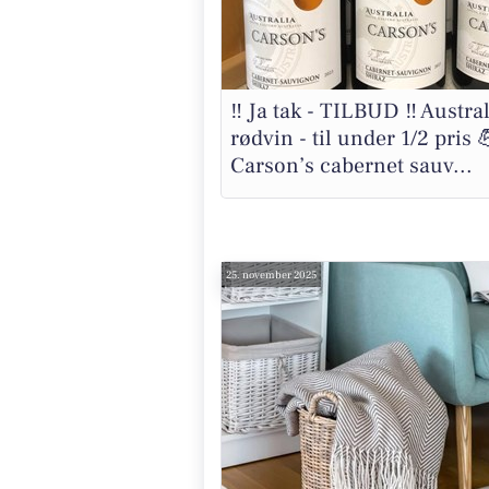
‼️ Ja tak - TILBUD ‼️ Austra
rødvin - til under 1/2 pris 
Carson’s cabernet sauv...
25. november 2025