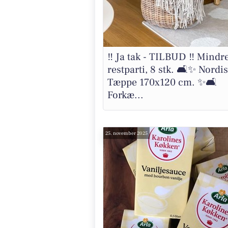
‼️ Ja tak - TILBUD ‼️ Mindr
restparti, 8 stk. 🛋✨ Nordis
Tæppe 170x120 cm. ✨🛋
Forkæ...
25. november 2025