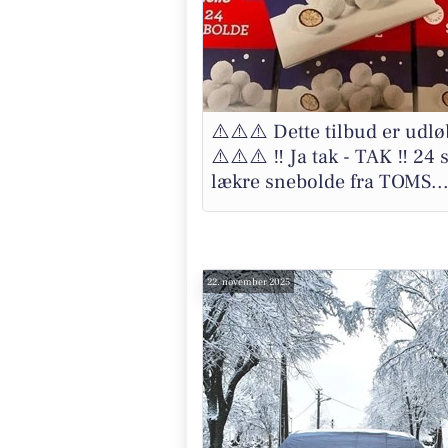
⚠️⚠️⚠️ Dette tilbud er udlø
⚠️⚠️⚠️ ‼️ Ja tak - TAK ‼️ 24 
lækre snebolde fra TOMS..
22. november 2025