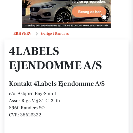
4Labels Ejendomme A/S
ERHVERV
Øvrige i Randers
4LABELS
EJENDOMME A/S
Kontakt 4Labels Ejendomme A/S
c/o. Asbjørn Bay-Smidt
Asser Rigs Vej 31 C, 2. th
8960 Randers SØ
CVR: 38625322