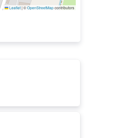
Leaflet
|
©
OpenStreetMap
contributors