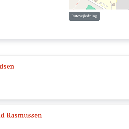
Rutevejledning
idsen
eld Rasmussen