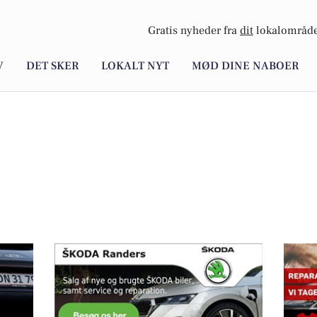
Gratis nyheder fra
dit
lokalområde
V
DET SKER
LOKALT NYT
MØD DINE NABOER