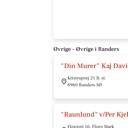
Øvrige - Øvrige i Randers
"Din Murer" Kaj Dav
Kristrupvej 21 B, st.
8960 Randers SØ
"Raunlund" v/Per Kj
Floesvej 16, Floes Mark