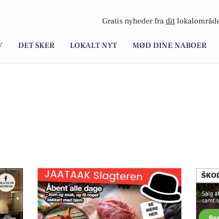
Gratis nyheder fra
dit
lokalområde
V
DET SKER
LOKALT NYT
MØD DINE NABOER