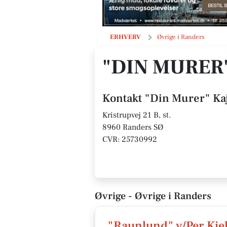
"Din Murer" Kaj Davidsen
ERHVERV
Øvrige i Randers
"DIN MURER
Kontakt "Din Murer" Ka
Kristrupvej 21 B, st.
8960 Randers SØ
CVR: 25730992
Øvrige - Øvrige i Randers
"Raunlund" v/Per Kj