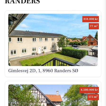
RANDERS
818.000 kr
2
77 m
Gimlesvej 2D, 1, 8960 Randers SØ
4.500.000 kr
2
175 m