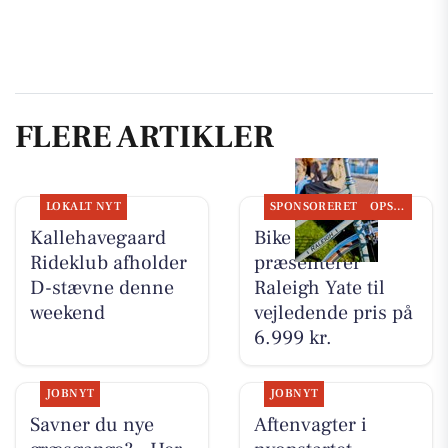
FLERE ARTIKLER
LOKALT NYT
SPONSORERET
OPSLAGSTAVLEN
Kallehavegaard
Bike Repair
Rideklub afholder
præsenterer
D-stævne denne
Raleigh Yate til
weekend
vejledende pris på
6.999 kr.
JOBNYT
JOBNYT
Savner du nye
Aftenvagter i