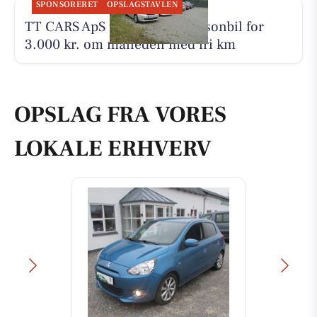
SPONSORERET
OPSLAGSTAVLEN
TT CARS ApS udlejer lille personbil for
3.000 kr. om måneden med fri km
OPSLAG FRA VORES
LOKALE ERHVERV