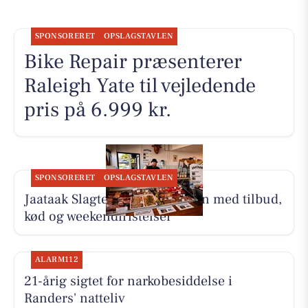
SPONSORERET
OPSLAGSTAVLEN
Bike Repair præsenterer
Raleigh Yate til vejledende
pris på 6.999 kr.
SPONSORERET
OPSLAGSTAVLEN
Jaataak Slagteren fylder disken med tilbud,
kød og weekendfristelser
ALARM112
21-årig sigtet for narkobesiddelse i
Randers' natteliv