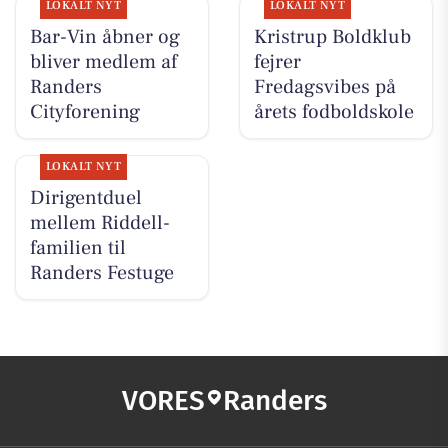
LOKALT NYT
LOKALT NYT
Bar-Vin åbner og
Kristrup Boldklub
bliver medlem af
fejrer
Randers
Fredagsvibes på
Cityforening
årets fodboldskole
LOKALT NYT
Dirigentduel
mellem Riddell-
familien til
Randers Festuge
VORES
Randers