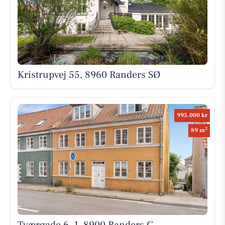
Kristrupvej 55, 8960 Randers SØ
995.000 kr
2
89 m
Tværgade 6, 1, 8900 Randers C