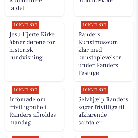
Kommune er
fodboldskole
faldet
LOKALT NYT
LOKALT NYT
Jesu Hjerte Kirke
Randers
åbner dørene for
Kunstmuseum
historisk
klar med
rundvisning
kunstoplevelser
under Randers
Festuge
LOKALT NYT
LOKALT NYT
Infomøde om
Selvhjælp Randers
frivilligpulje i
søger frivillige til
Randers afholdes
afklarende
mandag
samtaler