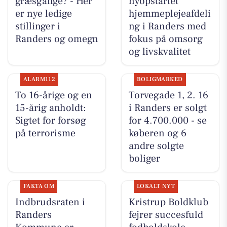
græsgange? - Her
nyopstartet
er nye ledige
hjemmeplejeafdeli
stillinger i
ng i Randers med
Randers og omegn
fokus på omsorg
og livskvalitet
ALARM112
BOLIGMARKED
To 16-årige og en
Torvegade 1, 2. 16
15-årig anholdt:
i Randers er solgt
Sigtet for forsøg
for 4.700.000 - se
på terrorisme
køberen og 6
andre solgte
boliger
FAKTA OM
LOKALT NYT
Indbrudsraten i
Kristrup Boldklub
Randers
fejrer succesfuld