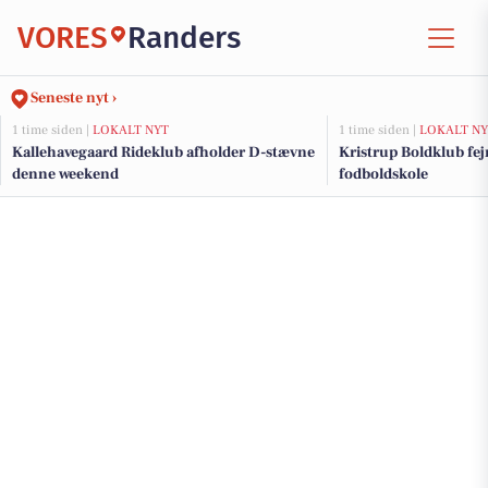
VORES
Randers
Seneste nyt ›
1 time siden |
LOKALT NYT
1 time siden |
LOKALT NY
Kallehavegaard Rideklub afholder D-stævne
Kristrup Boldklub fej
denne weekend
fodboldskole