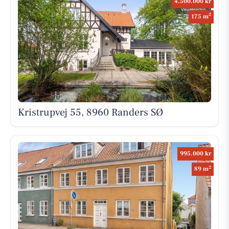
4.500.000 kr
2
175 m
Kristrupvej 55, 8960 Randers SØ
995.000 kr
2
89 m