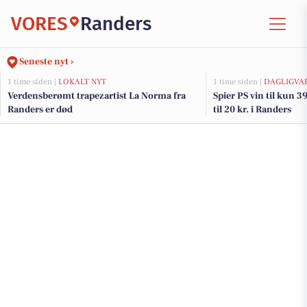
VORES
Randers
Seneste nyt ›
1 time siden |
LOKALT NYT
1 time siden |
DAGLIGVA
Verdensberømt trapezartist La Norma fra
Spier PS vin til kun 39
Randers er død
til 20 kr. i Randers