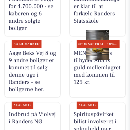
for 4.700.000 - se
er klar til at
køberen og 6
forkæle Randers
andre solgte
Statsskole
boliger
BOLIGMARKED
SPONSORERET
OPSLAGSTAVLEN
Aage Beks Vej 8 og
MENY Randers
9 andre boliger er
tilbyder Allans
kommet til salg
guld mellemlagret
denne uge i
med kommen til
Randers - se
125 kr.
boligerne her.
ALARM112
ALARM112
Indbrud på Violvej
Spirituspåvirket
i Randers NØ
bilist involveret i
solouheld nær