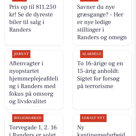
Pris op til 811.250
Savner du nye
kr! Se de dyreste
græsgange? - Her
biler til salg i
er nye ledige
Randers
stillinger i
Randers og omegn
JOBNYT
ALARM112
Aftenvagter i
To 16-årige og en
nyopstartet
15-årig anholdt:
hjemmeplejeafdeli
Sigtet for forsøg
ng i Randers med
på terrorisme
fokus på omsorg
og livskvalitet
BOLIGMARKED
LOKALT NYT
Torvegade 1, 2. 16
Ny
i Randers er solgt
kantinemedarbejd