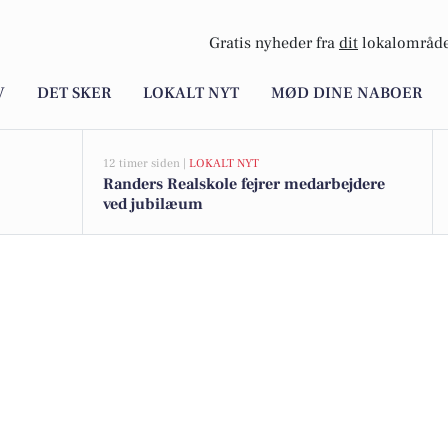
Gratis nyheder fra
dit
lokalområde
V
DET SKER
LOKALT NYT
MØD DINE NABOER
12 timer siden |
LOKALT NYT
Randers Realskole fejrer medarbejdere
ved jubilæum