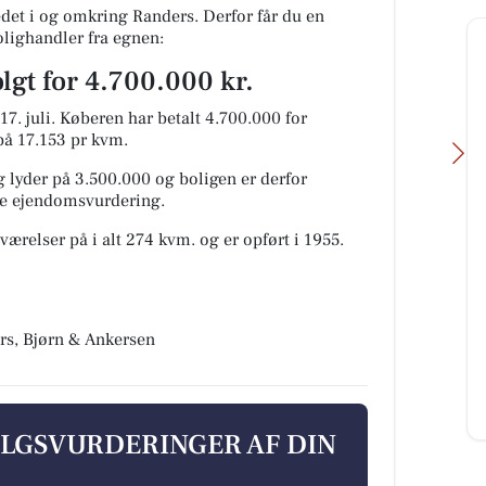
et i og omkring Randers. Derfor får du en
olighandler fra egnen:
lgt for 4.700.000 kr.
7. juli.
Køberen har betalt 4.700.000 for
 på 17.153 pr kvm.
 lyder på 3.500.000 og boligen er derfor
ige ejendomsvurdering.
værelser på i alt 274 kvm. og er opført i 1955.
Fru Hansens Butik & Café
Flot jubilæumskurv lavet på
bestilling til afhentning i morgen
🤗🎁🎁 #fruhansensbutikogcafe
rs, Bjørn & Ankersen
#gaveide #jubilæumsgave
#fruhan...
Åbn opslaget
ALGSVURDERINGER AF DIN