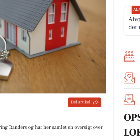
AL
Alvo
det 
Del artikel
OP
ing Randers og har her samlet en oversigt over
LO