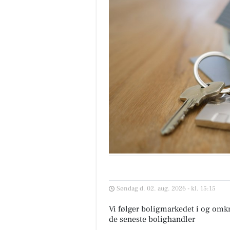
Søndag d. 02. aug. 2026 - kl. 15:15
Vi følger boligmarkedet i og omkr
de seneste bolighandler