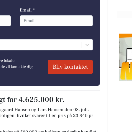
Email *
re lokale
Bliv kontaktet
e vil kontakte dig
t for 4.625.000 kr.
ugaard Hansen og Lars Hansen den 08. juli.
oligen, hvilket svarer til en pris på 23.840 pr
 lyder på 560.000 og boligen er derfor handlet