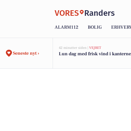
VORES
Randers
ALARM112
BOLIG
ERHVER
42 minutter siden |
VEJRET
Seneste nyt ›
Lun dag med frisk vind i kanterne