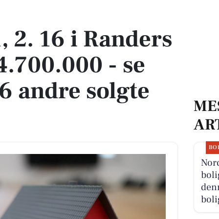
or 4.700.000 - se køberen og 6 andre solgte boliger
, 2. 16 i Randers
 4.700.000 - se
6 andre solgte
ME
AR
BO
Nor
boli
denn
boli