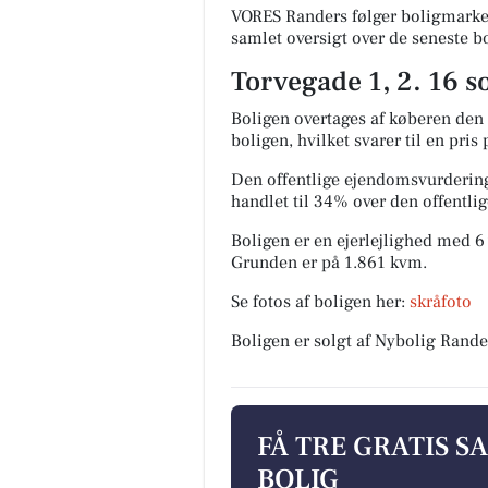
VORES Randers følger boligmarked
samlet oversigt over de seneste b
Torvegade 1, 2. 16 so
Boligen overtages af køberen den 1
boligen, hvilket svarer til en pris
Den offentlige ejendomsvurdering
handlet til 34% over den offentl
Boligen er en ejerlejlighed med 6 
Grunden er på 1.861 kvm.
Se fotos af boligen her:
skråfoto
Boligen er solgt af Nybolig Rande
FÅ TRE GRATIS S
BOLIG