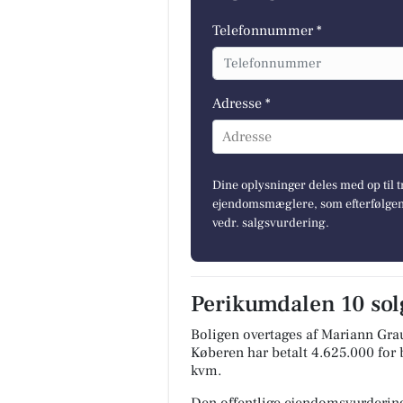
Telefonnummer *
Adresse *
Adresse
Dine oplysninger deles med op til t
ejendomsmæglere, som efterfølgend
vedr. salgsvurdering.
Perikumdalen 10 solg
Boligen overtages af Mariann Gra
Køberen har betalt 4.625.000 for b
kvm.
Den offentlige ejendomsvurdering