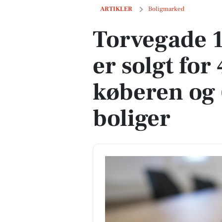
Torvegade 1, 2. 16 i Randers er solgt f
ARTIKLER
Boligmarked
Torvegade 1
er solgt for
køberen og 
boliger