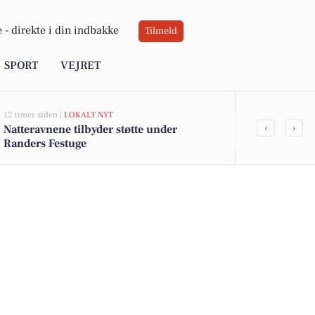
 -
direkte i din indbakke
Tilmeld
SPORT
VEJRET
12 timer siden |
LOKALT NYT
12 timer siden |
L
‹
›
Natteravnene tilbyder støtte under
Noah Shamou
Randers Festuge
FF