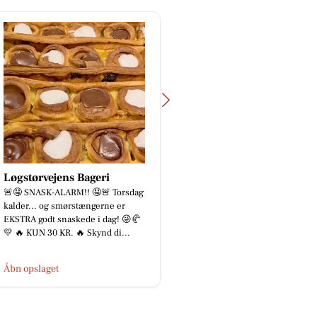
Løgstørvejens Bageri
TT CARS ApS
🚨🤤 SNASK-ALARM!! 🤤🚨 Torsdag
BILUDLEJNING Lej en l
kalder... og smørstængerne er
personbil for 3.000 kr
EKSTRA godt snaskede i dag! 😜🥐
med fri km (ex brændsto
💛 🔥 KUN 30 KR. 🔥 Skynd di...
for vedligehold og servi
Åbn opslaget
Åbn opslaget