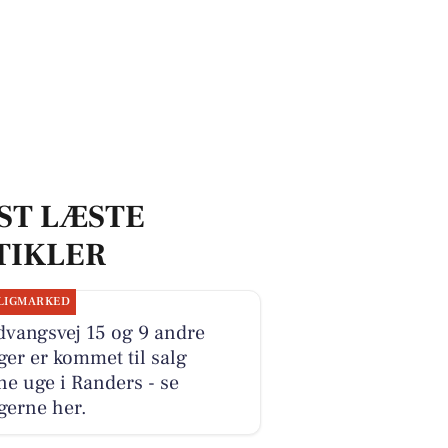
ST LÆSTE
TIKLER
LIGMARKED
dvangsvej 15 og 9 andre
ger er kommet til salg
e uge i Randers - se
gerne her.