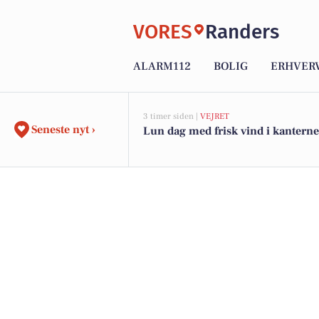
VORES
Randers
ALARM112
BOLIG
ERHVER
3 timer siden |
VEJRET
Seneste nyt ›
Lun dag med frisk vind i kanterne