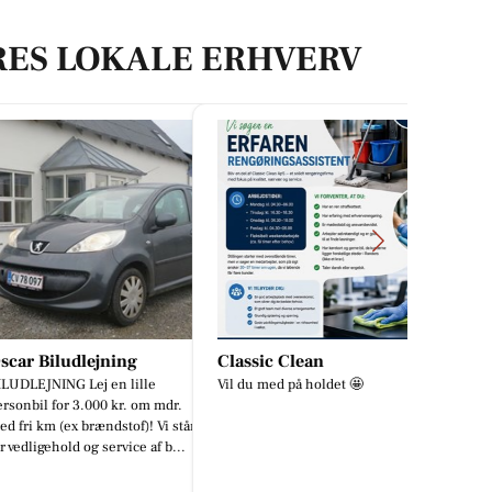
RES LOKALE ERHVERV
 Biludlejning
Classic Clean
MENY Ra
EJNING Lej en lille
Vil du med på holdet 🤩
☀️💛 Forkæl
il for 3.000 kr. om mdr.
smag fra MEN
 km (ex brændstof)! Vi står
sommerens g
igehold og service af b...
avis – fra gril