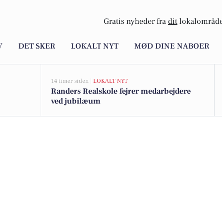
Gratis nyheder fra
dit
lokalområde
V
DET SKER
LOKALT NYT
MØD DINE NABOER
14 timer siden |
LOKALT NYT
Randers Realskole fejrer medarbejdere
ved jubilæum