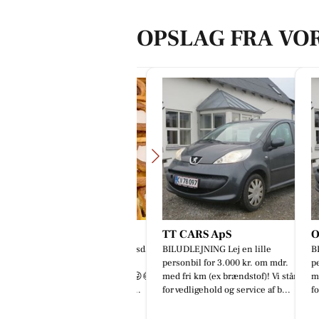
OPSLAG FRA VO
øgstørvejens Bageri
TT CARS ApS
Oscar
🤤 SNASK-ALARM!! 🤤🚨 Torsdag
BILUDLEJNING Lej en lille
BILUDL
lder... og smørstængerne er
personbil for 3.000 kr. om mdr.
personb
STRA godt snaskede i dag! 😜🥐
med fri km (ex brændstof)! Vi står
med fri
 🔥 KUN 30 KR. 🔥 Skynd di...
for vedligehold og service af b...
for vedl