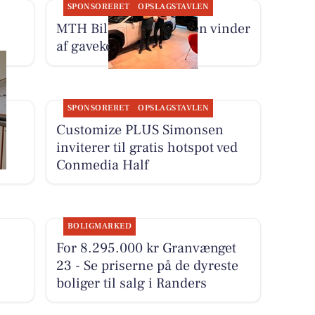
SPONSORERET
OPSLAGSTAVLEN
MTH Biler har fundet en vinder
af gavekort til Comwell
SPONSORERET
OPSLAGSTAVLEN
Customize PLUS Simonsen
inviterer til gratis hotspot ved
Conmedia Half
BOLIGMARKED
For 8.295.000 kr Granvænget
23 - Se priserne på de dyreste
boliger til salg i Randers