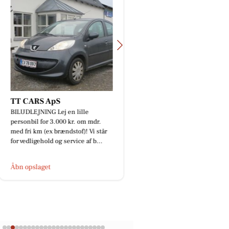
TT CARS ApS
Oscar Biludlejnin
BILUDLEJNING Lej en lille
BILUDLEJNING Lej en l
personbil for 3.000 kr. om mdr.
personbil for 3.000 kr
med fri km (ex brændstof)! Vi står
med fri km (ex brændsto
for vedligehold og service af b...
for vedligehold og servi
Åbn opslaget
Åbn opslaget