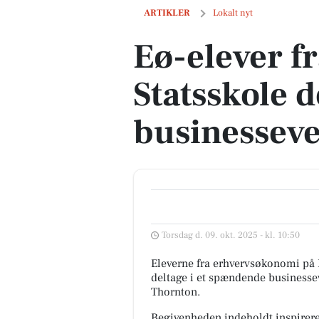
Eø-elever fra Randers Statsskole delto
ARTIKLER
Lokalt nyt
Eø-elever f
Statsskole d
businessev
Torsdag d. 09. okt. 2025 - kl. 10:50
Eleverne fra erhvervsøkonomi på Ra
deltage i et spændende businesse
Thornton.
Begivenheden indeholdt inspirerend