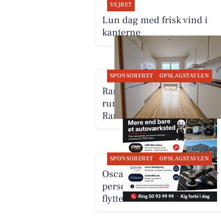
VEJRET
Lun dag med frisk vind i
kanterne
SPONSORERET
OPSLAGSTAVLEN
RandersBolig præsenterer
rummelig bolig på 146 m² i
Randers NØ
SPONSORERET
OPSLAGSTAVLEN
Oscar Biludlejning tilbyder
personbiler, varevogne og
flyttebiler i Hobro