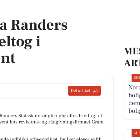
g i businessevent
ra Randers
eltog i
ME
ent
AR
BO
Nor
Del artikel
boli
denn
boli
nders Statsskole valgte i går aftes frivilligt at
vent hos revisions- og rådgivningsfirmaet Grant
AL
e indblik i erhvervslivet, hvilket eleverne fik