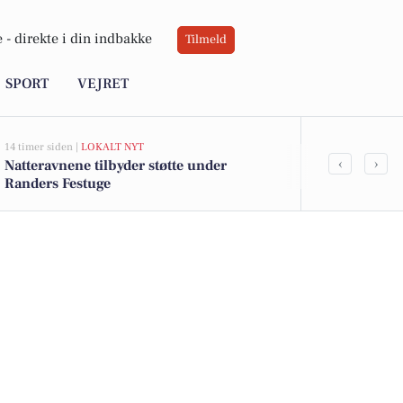
 -
direkte i din indbakke
Tilmeld
SPORT
VEJRET
14 timer siden |
LOKALT NYT
15 timer siden |
L
‹
›
Natteravnene tilbyder støtte under
Noah Shamou
Randers Festuge
FF