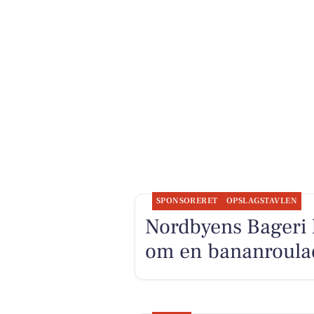
SPONSORERET
OPSLAGSTAVLEN
Nordbyens Bageri 
om en bananroulad