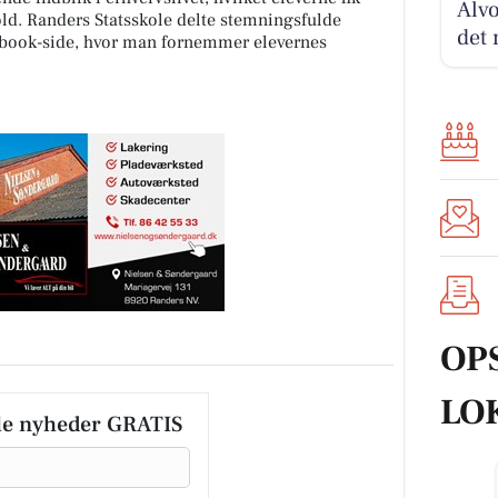
Alvo
ld. Randers Statsskole delte stemningsfulde
det 
cebook-side, hvor man fornemmer elevernes
OP
LO
le nyheder GRATIS