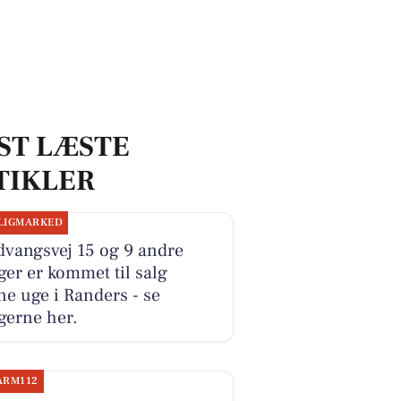
ST LÆSTE
TIKLER
LIGMARKED
dvangsvej 15 og 9 andre
ger er kommet til salg
e uge i Randers - se
gerne her.
ARM112