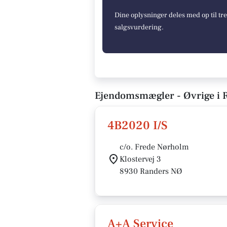
Dine oplysninger deles med op til tr
salgsvurdering.
Ejendomsmægler - Øvrige i 
4B2020 I/S
c/o. Frede Nørholm
Klostervej 3
8930 Randers NØ
A+A Service