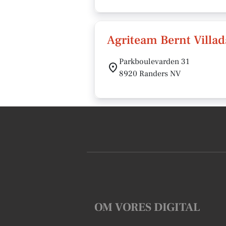
Agriteam Bernt Villa
Parkboulevarden 31
8920 Randers NV
OM VORES DIGITAL