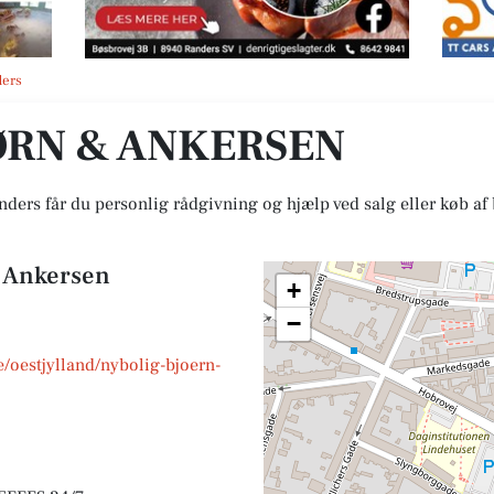
ders
ØRN & ANKERSEN
ers får du personlig rådgivning og hjælp ved salg eller køb af 
& Ankersen
+
−
oestjylland/nybolig-bjoern-