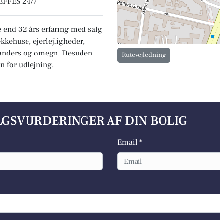
FFES 24/7
 end 32 års erfaring med salg
ækkehuse, ejerlejligheder,
 Randers og omegn. Desuden
Rutevejledning
n for udlejning.
ALGSVURDERINGER AF DIN BOLIG
Email *