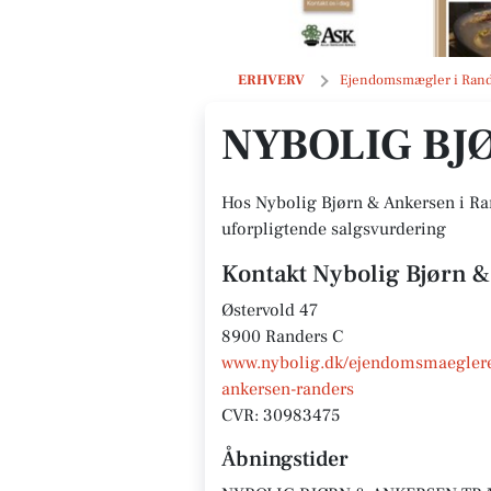
Nybolig Bjørn & Ankersen
ERHVERV
Ejendomsmægler i Ran
NYBOLIG BJ
Hos Nybolig Bjørn & Ankersen i Rand
uforpligtende salgsvurdering
Kontakt Nybolig Bjørn 
Østervold 47
8900 Randers C
www.nybolig.dk/ejendomsmaeglere/
ankersen-randers
CVR: 30983475
Åbningstider