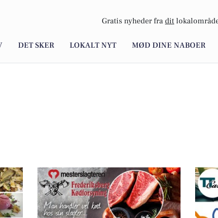
Gratis nyheder fra
dit
lokalområde
V
DET SKER
LOKALT NYT
MØD DINE NABOER