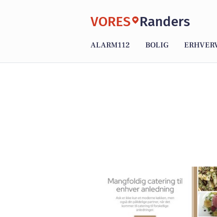
VORES
Randers
ALARM112
BOLIG
ERHVER