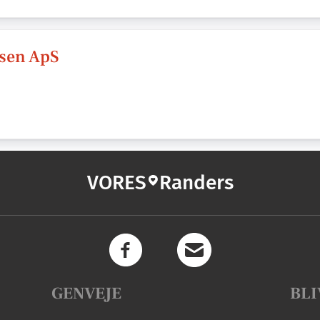
dsen ApS
VORES
Randers
GENVEJE
BLI