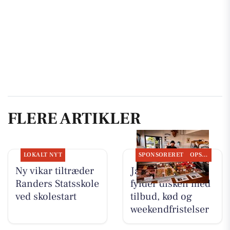
FLERE ARTIKLER
LOKALT NYT
SPONSORERET
OPSLAGSTAVLEN
Ny vikar tiltræder
Jaataak Slagteren
Randers Statsskole
fylder disken med
ved skolestart
tilbud, kød og
weekendfristelser