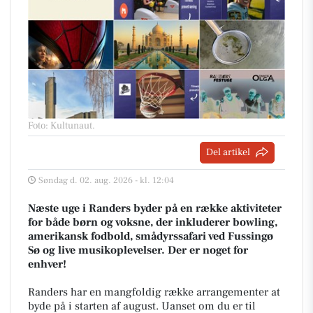
Foto: Kultunaut
.
Del artikel
Søndag d. 02. aug. 2026 - kl. 12:04
Næste uge i Randers byder på en række aktiviteter
for både børn og voksne, der inkluderer bowling,
amerikansk fodbold, smådyrssafari ved Fussingø
Sø og live musikoplevelser. Der er noget for
enhver!
Randers har en mangfoldig række arrangementer at
byde på i starten af august. Uanset om du er til