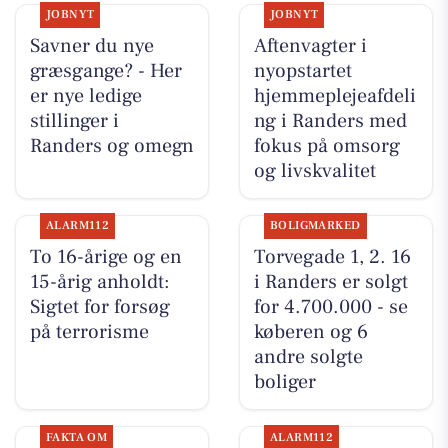
JOBNYT
JOBNYT
Savner du nye
Aftenvagter i
græsgange? - Her
nyopstartet
er nye ledige
hjemmeplejeafdeli
stillinger i
ng i Randers med
Randers og omegn
fokus på omsorg
og livskvalitet
ALARM112
BOLIGMARKED
To 16-årige og en
Torvegade 1, 2. 16
15-årig anholdt:
i Randers er solgt
Sigtet for forsøg
for 4.700.000 - se
på terrorisme
køberen og 6
andre solgte
boliger
FAKTA OM
ALARM112