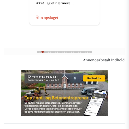
 nærmere...
ikke! Tag et nærm
t
Åbn opslaget
Annoncørbetalt indhold