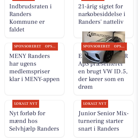
Indbrudsraten i
21-årig sigtet for
Randers
narkobesiddelse i
Kommune er
Randers' natteliv
faldet
SPONSORERET
OPSLAGSTAVLEN
SPONSORERET
OPSLAGSTAVLEN
MENY Randers
EM AUTOCENTER
har ugens
ApS præsenterer
medlemspriser
en brugt VW ID.5,
klar i MENY-appen
der kører som en
drøm
LOKALT NYT
LOKALT NYT
Nyt forløb for
Junior Senior Mix-
mænd hos
turnering starter
Selvhjælp Randers
snart i Randers