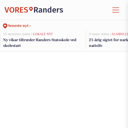
VORES
Randers
Seneste nyt ›
13 minutter siden |
LOKALT NYT
3 timer siden |
ALARM11
Ny vikar tiltræder Randers Statsskole ved
21-årig sigtet for nar
skolestart
natteliv