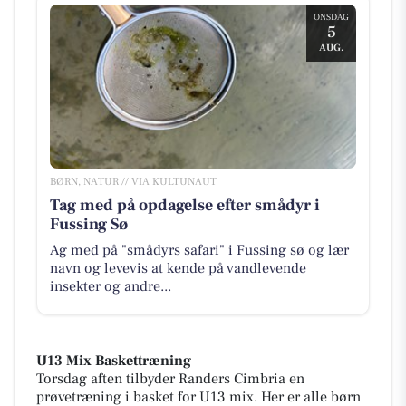
ONSDAG
5
AUG.
BØRN, NATUR // VIA KULTUNAUT
Tag med på opdagelse efter smådyr i
Fussing Sø
Ag med på "smådyrs safari" i Fussing sø og lær
navn og levevis at kende på vandlevende
insekter og andre...
U13 Mix Baskettræning
Torsdag aften tilbyder Randers Cimbria en
prøvetræning i basket for U13 mix. Her er alle børn