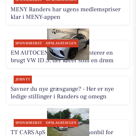
MENY Randers har ugens medlemspriser
klar i MENY-appen
SPONSORERET
OPSLAGSTAVLEN
EM AUTOCENTER ApS præsenterer en
brugt VW ID.5, der kører som en drøm
JOBNYT
Savner du nye græsgange? - Her er nye
ledige stillinger i Randers og omegn
SPONSORERET
OPSLAGSTAVLEN
TT CARS ApS udlejer lille personbil for