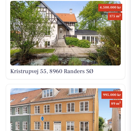
4.500.000 kr
2
175 m
Kristrupvej 55, 8960 Randers SØ
995.000 kr
2
89 m