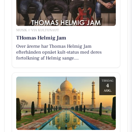
MUSIK // VIA KULTUNAUT
THomas Helmig Jam
Over årerne har Thomas Helmig Jam
efterhånden opnået kult-status med deres
fortolkning af Helmig sange....
TIRSDAG
4
AUG.