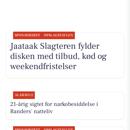
SPONSORERET
OPSLAGSTAVLEN
Jaataak Slagteren fylder
disken med tilbud, kød og
weekendfristelser
ALARM112
21-årig sigtet for narkobesiddelse i
Randers' natteliv
SPONSORERET
OPSLAGSTAVLEN