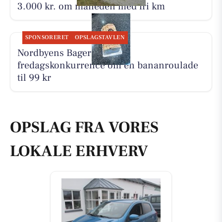
3.000 kr. om måneden med fri km
SPONSORERET
OPSLAGSTAVLEN
Nordbyens Bageri holder
fredagskonkurrence om en bananroulade
til 99 kr
OPSLAG FRA VORES
LOKALE ERHVERV