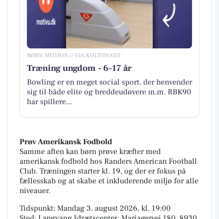
BØRN, MOTION // VIA KULTUNAUT
Træning ungdom - 6-17 år
Bowling er en meget social sport, der henvender
sig til både elite og breddeudøvere m.m. RBK90
har spillere...
Prøv Amerikansk Fodbold
Samme aften kan børn prøve kræfter med
amerikansk fodbold hos Randers American Football
Club. Træningen starter kl. 19, og der er fokus på
fællesskab og at skabe et inkluderende miljø for alle
niveauer.
Tidspunkt: Mandag 3. august 2026, kl. 19:00
Sted: Langvang Idrætscenter, Mariagervej 180, 8930