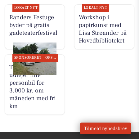
LOKALT NYT
LOKALT NYT
Randers Festuge
Workshop i
byder på gratis
papirkunst med
gadeteaterfestival
Lisa Strøander på
Hovedbiblioteket
SPONSORERET
OPSLAGSTAVLEN
TT CARS ApS
udlejer lille
personbil for
3.000 kr. om
måneden med fri
km
Tilmeld nyhedsbrev