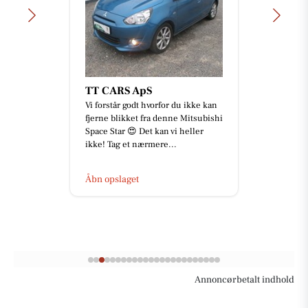
Oscar Biludlejning
kan
Vi forstår godt hvorfor du ikke kan
ishi
fjerne blikket fra denne Mitsubishi
Space Star 😍 Det kan vi heller
ikke! Tag et nærmere...
Åbn opslaget
Annoncørbetalt indhold