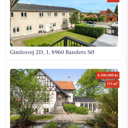
Gimlesvej 2D, 1, 8960 Randers SØ
4.500.000 kr
2
175 m