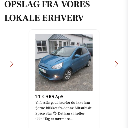
OPSLAG FRA VORES
LOKALE ERHVERV
TT CARS ApS
Vi forstår godt hvorfor du ikke kan
fjerne blikket fra denne Mitsubishi
Space Star 😍 Det kan vi heller
ikke! Tag et nærmere...