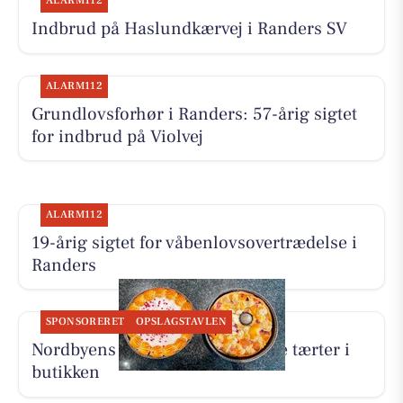
ALARM112
Indbrud på Haslundkærvej i Randers SV
ALARM112
Grundlovsforhør i Randers: 57-årig sigtet
for indbrud på Violvej
ALARM112
19-årig sigtet for våbenlovsovertrædelse i
Randers
SPONSORERET
OPSLAGSTAVLEN
Nordbyens Bageri har fået to nye tærter i
butikken