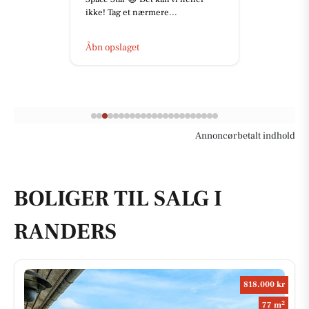
ikke! Tag et nærmere...
Åbn opslaget
Annoncørbetalt indhold
BOLIGER TIL SALG I
RANDERS
818.000 kr
2
77 m