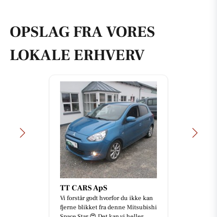
OPSLAG FRA VORES
LOKALE ERHVERV
TT CARS ApS
Vi forstår godt hvorfor du ikke kan
fjerne blikket fra denne Mitsubishi
Space Star 😍 Det kan vi heller