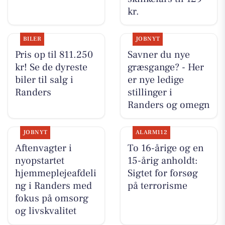
kr.
BILER
JOBNYT
Pris op til 811.250
Savner du nye
kr! Se de dyreste
græsgange? - Her
biler til salg i
er nye ledige
Randers
stillinger i
Randers og omegn
JOBNYT
ALARM112
Aftenvagter i
To 16-årige og en
nyopstartet
15-årig anholdt:
hjemmeplejeafdeli
Sigtet for forsøg
ng i Randers med
på terrorisme
fokus på omsorg
og livskvalitet