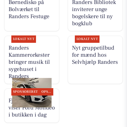
Børnedisko på
Randers Bibliotek
Bolværket til
inviterer unge
Randers Festuge
bogelskere til ny
bogklub
LOKALT NYT
LOKALT NYT
Randers
Nyt gruppetilbud
Kammerorkester
for mænd hos
bringer musik til
Selvhjælp Randers
sygehuset i
Randers
SPONSORERET
OPSLAGSTAVLEN
Fjordlund Bilhus
viser Ford Mondeo
i butikken i dag