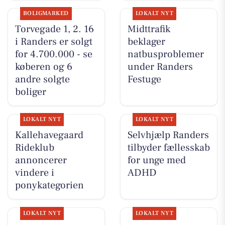
BOLIGMARKED
LOKALT NYT
Torvegade 1, 2. 16
Midttrafik
i Randers er solgt
beklager
for 4.700.000 - se
natbusproblemer
køberen og 6
under Randers
andre solgte
Festuge
boliger
LOKALT NYT
LOKALT NYT
Kallehavegaard
Selvhjælp Randers
Rideklub
tilbyder fællesskab
annoncerer
for unge med
vindere i
ADHD
ponykategorien
LOKALT NYT
LOKALT NYT