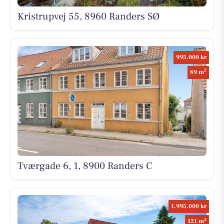
Kristrupvej 55, 8960 Randers SØ
995.000 kr
2
89 m
Tværgade 6, 1, 8900 Randers C
1.995.000 kr
2
121 m