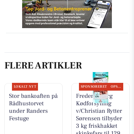
FLERE ARTIKLER
LOKALT NYT
SPONSORERET
OPSLAGSTAVLEN
Stor bankoaften på
Frederiksberg
Rådhustorvet
Kødforsyning
under Randers
v/Christian Rytter
Festuge
Sørensen tilbyder
3 kg friskhakket
skinkefars til 129