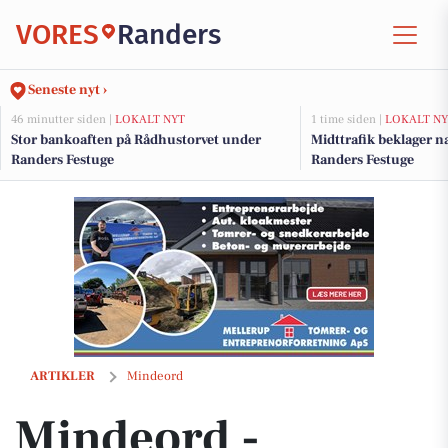
VORES
Randers
Seneste nyt ›
46 minutter siden |
LOKALT NYT
1 time siden |
LOKALT NY
Stor bankoaften på Rådhustorvet under
Midttrafik beklager 
Randers Festuge
Randers Festuge
Mindeord - Karsten Bo Bertelsen
ARTIKLER
Mindeord
Mindeord -