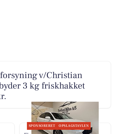
forsyning v/Christian
lbyder 3 kg friskhakket
r.
SPONSORERET
OPSLAGSTAVLEN