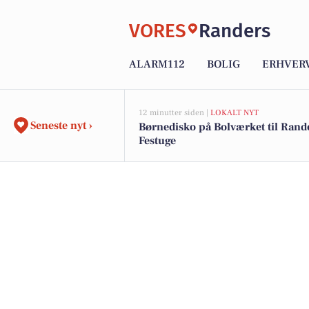
VORES
Randers
ALARM112
BOLIG
ERHVER
12 minutter siden |
LOKALT NYT
Seneste nyt ›
Børnedisko på Bolværket til Rand
Festuge