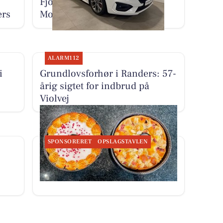
Fjordlund Bilhus viser Ford
ers
Mondeo i butikken i dag
ALARM112
i
Grundlovsforhør i Randers: 57-
årig sigtet for indbrud på
Violvej
SPONSORERET
OPSLAGSTAVLEN
Nordbyens Bageri har fået to
nye tærter i butikken