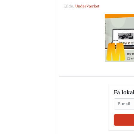
Kilde:
UnderVærket
Få loka
Email