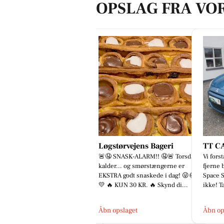
OPSLAG FRA VO
øgstørvejens Bageri
TT CARS ApS
Oscar
🤤 SNASK-ALARM!! 🤤🚨 Torsdag
Vi forstår godt hvorfor du ikke kan
Vi fors
lder... og smørstængerne er
fjerne blikket fra denne Mitsubishi
fjerne 
STRA godt snaskede i dag! 😜🥐
Space Star 😍 Det kan vi heller
Space S
 🔥 KUN 30 KR. 🔥 Skynd di...
ikke! Tag et nærmere...
ikke! T
bn opslaget
Åbn opslaget
Åbn op