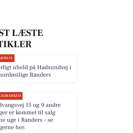
ST LÆSTE
TIKLER
ARM112
rligt uheld på Hadsundvej i
nordøstlige Randers
LIGMARKED
dvangsvej 15 og 9 andre
ger er kommet til salg
e uge i Randers - se
gerne her.