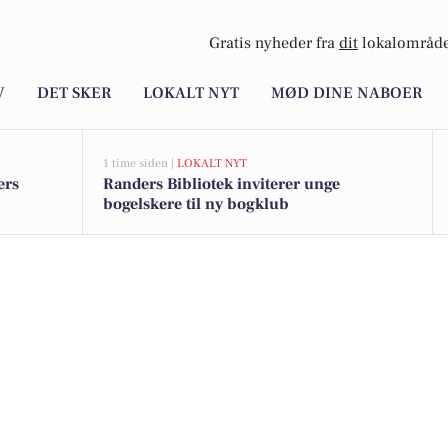
Gratis nyheder fra
dit
lokalområde
V
DET SKER
LOKALT NYT
MØD DINE NABOER
1 time siden |
LOKALT NYT
ers
Randers Bibliotek inviterer unge
bogelskere til ny bogklub