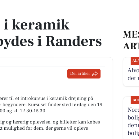
s i Randers
 i keramik
ME
lbydes i Randers
AR
AL
Alvo
Del artikel
det 
er til et introkursus i keramik drejning på
BO
ær begyndere. Kursuset finder sted lørdag den 18.
Nor
.00 og kl. 12.30-15.30.
boli
g og lærerig oplevelse, og billetter kan købes
denn
ekt mulighed for dem, der gerne vil opleve
boli