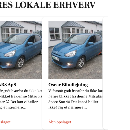
RES LOKALE ERHVERV
 Biludlejning
Classic Clean
MENY Ra
tår godt hvorfor du ikke kan
Vil du med på holdet 🤩
💛 Gør hverd
blikket fra denne Mitsubishi
smagfuld m
tar 😍 Det kan vi heller
Hverdagsfavo
ag et nærmere...
finder du fav
nemt at s...
slaget
Åbn opslaget
Åbn opslage