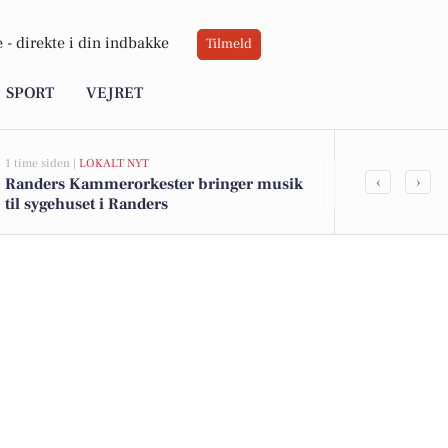
 -
direkte i din indbakke
Tilmeld
SPORT
VEJRET
1 time siden |
LOKALT NYT
1 time siden |
LO
‹
›
Randers Kammerorkester bringer musik
Nyt gruppet
til sygehuset i Randers
Randers