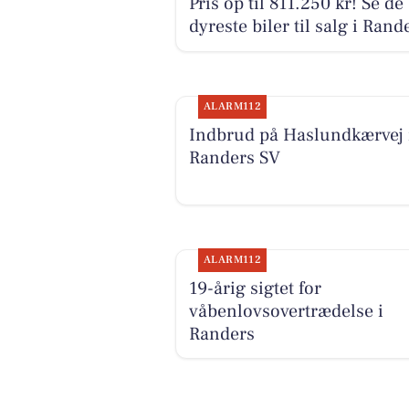
Pris op til 811.250 kr! Se de
dyreste biler til salg i Rand
ALARM112
Indbrud på Haslundkærvej 
Randers SV
ALARM112
19-årig sigtet for
våbenlovsovertrædelse i
Randers