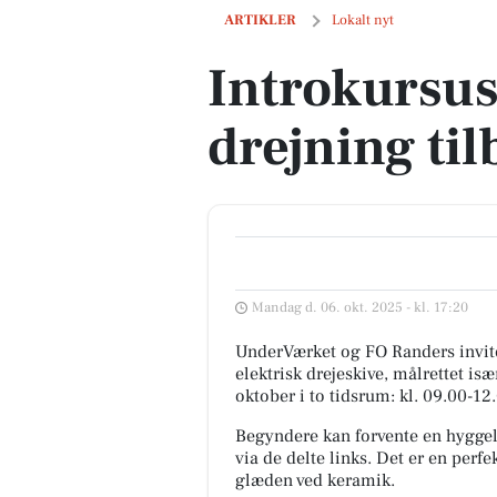
Introkursus i keramik drejning tilbyde
ARTIKLER
Lokalt nyt
Introkursus
drejning ti
Mandag d. 06. okt. 2025 - kl. 17:20
UnderVærket og FO Randers inviter
elektrisk drejeskive, målrettet is
oktober i to tidsrum: kl. 09.00-12
Begyndere kan forvente en hyggeli
via de delte links. Det er en perf
glæden ved keramik.