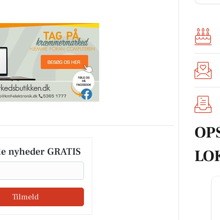
OP
le nyheder GRATIS
LO
Tilmeld