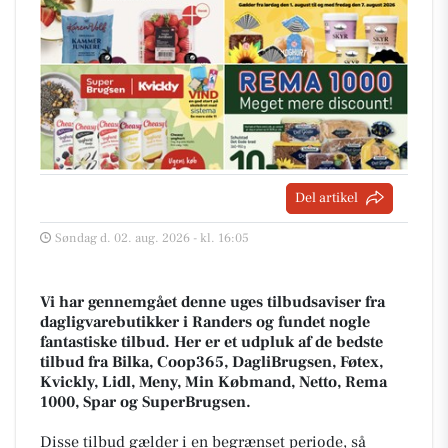
Del artikel
Søndag d. 02. aug. 2026 - kl. 16:05
Vi har gennemgået denne uges tilbudsaviser fra
dagligvarebutikker i Randers og fundet nogle
fantastiske tilbud. Her er et udpluk af de bedste
tilbud fra Bilka, Coop365, DagliBrugsen, Føtex,
Kvickly, Lidl, Meny, Min Købmand, Netto, Rema
1000, Spar og SuperBrugsen.
Disse tilbud gælder i en begrænset periode, så