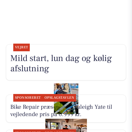
VEJRET
Mild start, lun dag og kølig
afslutning
SPONSORERET
OPSLAGSTAVLEN
Bike Repair præsenterer Raleigh Yate til
vejledende pris på 6.999 kr.