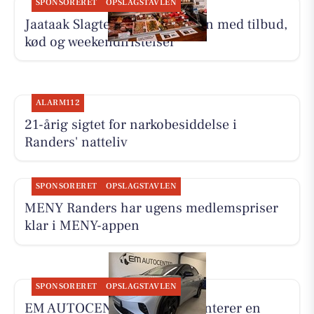
SPONSORERET
OPSLAGSTAVLEN
Jaataak Slagteren fylder disken med tilbud,
kød og weekendfristelser
ALARM112
21-årig sigtet for narkobesiddelse i
Randers' natteliv
SPONSORERET
OPSLAGSTAVLEN
MENY Randers har ugens medlemspriser
klar i MENY-appen
SPONSORERET
OPSLAGSTAVLEN
EM AUTOCENTER ApS præsenterer en