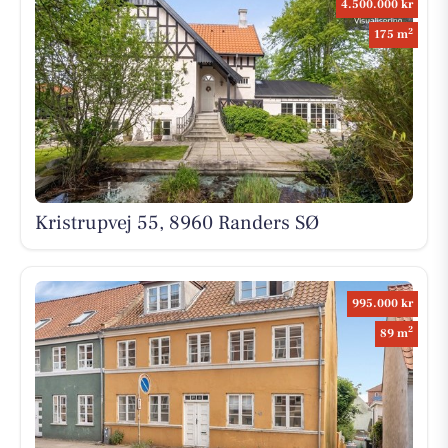
4.500.000 kr
2
175 m
Kristrupvej 55, 8960 Randers SØ
995.000 kr
2
89 m