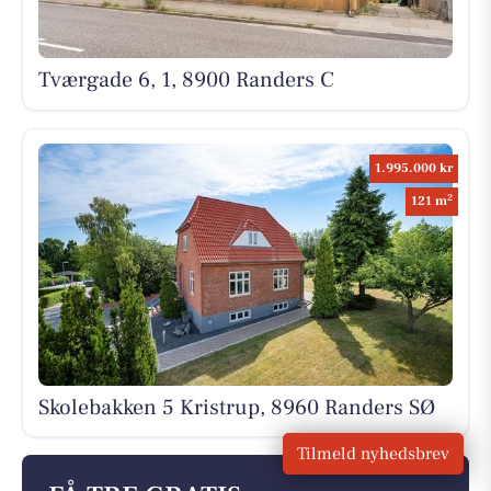
Tværgade 6, 1, 8900 Randers C
1.995.000 kr
2
121 m
Skolebakken 5 Kristrup, 8960 Randers SØ
Tilmeld nyhedsbrev