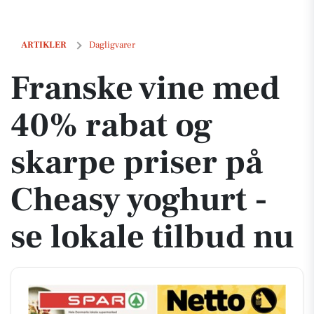
Franske vine med 40% rabat og skarpe priser på Cheasy yoghurt - se l
ARTIKLER
Dagligvarer
Franske vine med
40% rabat og
skarpe priser på
Cheasy yoghurt -
se lokale tilbud nu