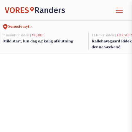
VORES
Randers
Seneste nyt ›
7 minutter siden |
VEJRET
11 timer siden |
LOKALT 
Mild start, lun dag og kølig afslutning
Kallehavegaard Ridek
denne weekend