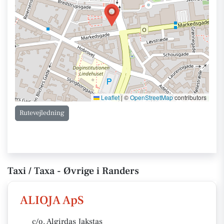
Leaflet
|
©
OpenStreetMap
contributors
Rutevejledning
Taxi / Taxa - Øvrige i Randers
ALIOJA ApS
c/o. Algirdas Jakstas