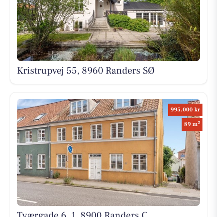
Kristrupvej 55, 8960 Randers SØ
995.000 kr
2
89 m
Tværgade 6, 1, 8900 Randers C