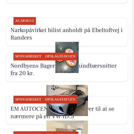
ALARM112
Narkopåvirket bilist anholdt på Ebeltoftvej i
Randers
SPONSORERET
OPSLAGSTAVLEN
Nordbyens Bageri sælger hindbærsnitter
fra 20 kr.
SPONSORERET
OPSLAGSTAVLEN
EM AUTOCENTER ApS inviterer til at se
nærmere på en VW ID.5