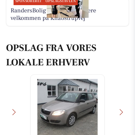
SPONSORERET
OPSLAGSTAVLEN
RandersBolig byder nye beboere
velkommen på Knabstrupvej
OPSLAG FRA VORES
LOKALE ERHVERV