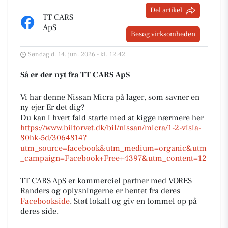
Del artikel
TT CARS
ApS
Besøg virksomheden
Søndag d. 14. jun. 2026 - kl. 12:42
Så er der nyt fra TT CARS ApS
Vi har denne Nissan Micra på lager, som savner en
ny ejer Er det dig?
Du kan i hvert fald starte med at kigge nærmere her
https://www.biltorvet.dk/bil/nissan/micra/1-2-visia-
80hk-5d/3064814?
utm_source=facebook&utm_medium=organic&utm
_campaign=Facebook+Free+4397&utm_content=12
TT CARS ApS er kommerciel partner med VORES
Randers og oplysningerne er hentet fra deres
Facebookside
. Støt lokalt og giv en tommel op på
deres side.