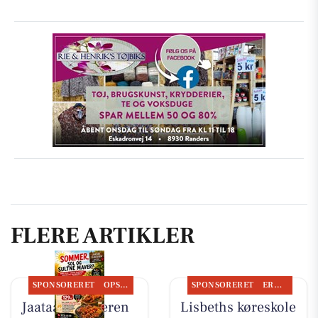
FLERE ARTIKLER
SPONSORERET
OPSLAGSTAVLEN
SPONSORERET
ERHVERV
Jaataak Slagteren
Lisbeths køreskole