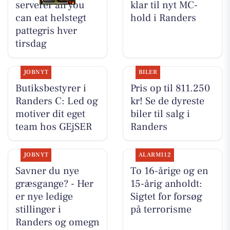
serverer all you
klar til nyt MC-
can eat helstegt
hold i Randers
pattegris hver
tirsdag
JOBNYT
BILER
Butiksbestyrer i
Pris op til 811.250
Randers C: Led og
kr! Se de dyreste
motiver dit eget
biler til salg i
team hos GEjSER
Randers
JOBNYT
ALARM112
Savner du nye
To 16-årige og en
græsgange? - Her
15-årig anholdt:
er nye ledige
Sigtet for forsøg
stillinger i
på terrorisme
Randers og omegn