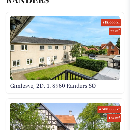
RANDERS
818.000 kr
2
77 m
Gimlesvej 2D, 1, 8960 Randers SØ
4.500.000 kr
2
175 m