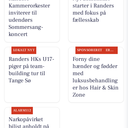
Kammerorkester
starter i Randers
inviterer til
med fokus på
udendørs
fællesskab
Sommersang-
koncert
LOKALT NYT
SPONSORERET
ERHVERV
Randers HKs U17-
Forny dine
piger på team-
hænder og fødder
building tur til
med
Tange Sø
luksusbehandling
er hos Hair & Skin
Zone
ALARM112
Narkopåvirket
bilist anholdt på