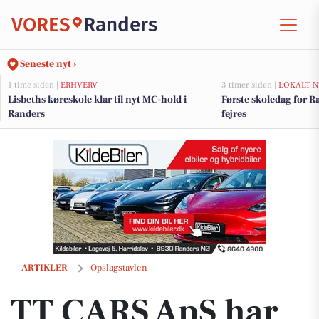
VORES
Randers
Seneste nyt ›
1 time siden |
ERHVERV
3 timer siden |
LOKALT N
Lisbeths køreskole klar til nyt MC-hold i
Første skoledag for R
Randers
fejres
TT CARS ApS har en Nissan Micra på lager
ARTIKLER
Opslagstavlen
TT CARS ApS har