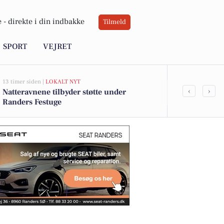
 -
direkte i din indbakke
Tilmeld
SPORT
VEJRET
13 timer siden |
LOKALT NYT
13 timer siden |
L
‹
›
Natteravnene tilbyder støtte under
Noah Shamou
Randers Festuge
FF