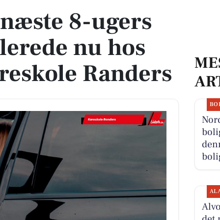
 næste 8-ugers
llerede nu hos
ME
reskole Randers
AR
BO
Nor
boli
denn
boli
AL
Alvo
det 