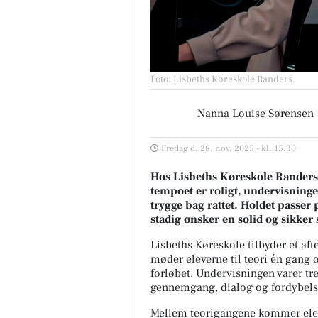
Foto: Lisbeths Køreskole Randers
.
Nanna Louise Sørensen
Fredag d. 28. nov. 2025 - kl. 15:30
Hos Lisbeths Køreskole Randers t
tempoet er roligt, undervisningen
trygge bag rattet. Holdet passer 
stadig ønsker en solid og sikker 
Lisbeths Køreskole tilbyder et aft
møder eleverne til teori én gan
forløbet. Undervisningen varer tre 
gennemgang, dialog og fordybels
Mellem teorigangene kommer eleve