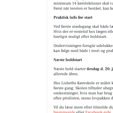
minimum 14 kørelektioner skal væ
Først når teorien er bestået, kan 
Praktisk info før start
Ved første mødegang skal både læ
Hvis der er ventetid hos lægen ell
hurtigst muligt efter holdstart.
Undervisningen foregår udelukkend
kan følge med både i teori og prak
Næste holdstart
Næste hold starter
tirsdag d. 20.
allerede åben.
Hos Lisbeths Køreskole er målet k
første gang. Skolen tilbyder ubeg
omkostninger, hvis man har brug 
efter prislisten, mens lovpakken
Vil du læse mere eller tilmelde d
hjemmeside
eller
Facebook-side
.