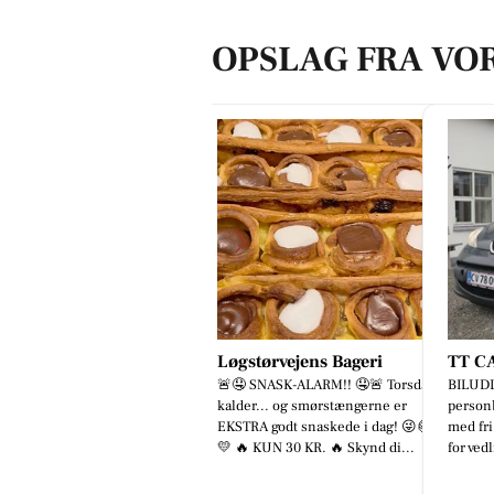
OPSLAG FRA VO
ru Hansens Butik & Café
Løgstørvejens Bageri
TT C
ot jubilæumskurv lavet på
🚨🤤 SNASK-ALARM!! 🤤🚨 Torsdag
BILUDL
stilling til afhentning i morgen
kalder... og smørstængerne er
personb
🎁🎁 #fruhansensbutikogcafe
EKSTRA godt snaskede i dag! 😜🥐
med fri
gaveide #jubilæumsgave
💛 🔥 KUN 30 KR. 🔥 Skynd di...
for vedl
ruhan...