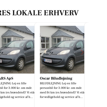
RES LOKALE ERHVERV
ARS ApS
Oscar Biludlejning
Classic C
EJNING Lej en lille
BILUDLEJNING Lej en lille
Vil du med p
il for 3.000 kr. om mdr.
personbil for 3.000 kr. om mdr.
 km (ex brændstof)! Vi står
med fri km (ex brændstof)! Vi står
igehold og service af b...
for vedligehold og service af b...