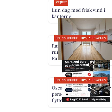
VEJRET
Lun dag med frisk vind i
kanterne
SPONSORERET
OPSLAGSTAVLEN
RandersBolig præsenterer
rummelig bolig på 146 m² i
Randers NØ
SPONSORERET
OPSLAGSTAVLEN
Oscar Biludlejning tilbyder
personbiler, varevogne og
flyttebiler i Hobro