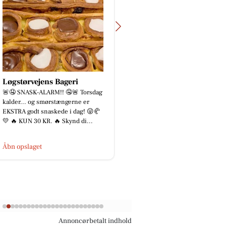
Løgstørvejens Bageri
TT CARS ApS
🚨🤤 SNASK-ALARM!! 🤤🚨 Torsdag
BILUDLEJNING Lej en l
kalder... og smørstængerne er
personbil for 3.000 kr
EKSTRA godt snaskede i dag! 😜🥐
med fri km (ex brændsto
💛 🔥 KUN 30 KR. 🔥 Skynd di...
for vedligehold og servi
Åbn opslaget
Åbn opslaget
Annoncørbetalt indhold