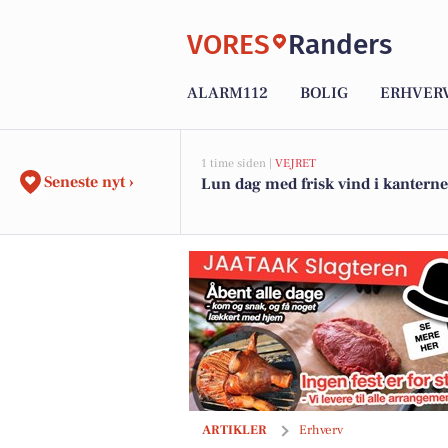
VORES
Randers
ALARM112
BOLIG
ERHVER
1 time siden |
VEJRET
Seneste nyt ›
Lun dag med frisk vind i kanterne
Tilmeld dig næste 8-ugers aftenhold a
ARTIKLER
Erhverv