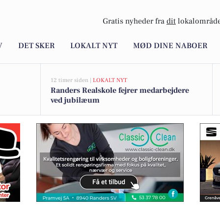
Gratis nyheder fra
dit
lokalområde
V
DET SKER
LOKALT NYT
MØD DINE NABOER
12 timer siden |
LOKALT NYT
Randers Realskole fejrer medarbejdere
ved jubilæum
llerede nu hos Lisbeths Køreskole Randers