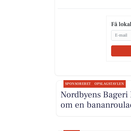
Få loka
Email
SPONSORERET
OPSLAGSTAVLEN
Nordbyens Bageri 
om en bananroulad