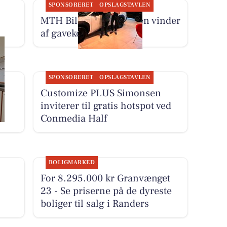
SPONSORERET
OPSLAGSTAVLEN
MTH Biler har fundet en vinder
af gavekort til Comwell
SPONSORERET
OPSLAGSTAVLEN
Customize PLUS Simonsen
inviterer til gratis hotspot ved
Conmedia Half
BOLIGMARKED
For 8.295.000 kr Granvænget
23 - Se priserne på de dyreste
boliger til salg i Randers