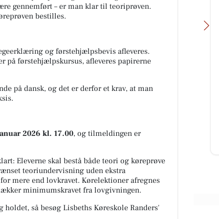
re gennemført – er man klar til teoriprøven.
køreprøven bestilles.
geerklæring og førstehjælpsbevis afleveres.
er på førstehjælpskursus, afleveres papirerne
Fru Hansens Butik & Café
e på dansk, og det er derfor et krav, at man
Flot jubilæumskurv lavet på
sis.
bestilling til afhentning i morgen
🤗🎁🎁 #fruhansensbutikogcafe
#gaveide #jubilæumsgave
#fruhan...
 januar 2026 kl. 17.00
, og tilmeldingen er
Åbn opslaget
lart: Eleverne skal bestå både teori og køreprøve
rænset teoriundervisning uden ekstra
for mere end lovkravet. Kørelektioner afregnes
 dækker minimumskravet fra lovgivningen.
ig holdet, så besøg Lisbeths Køreskole Randers'