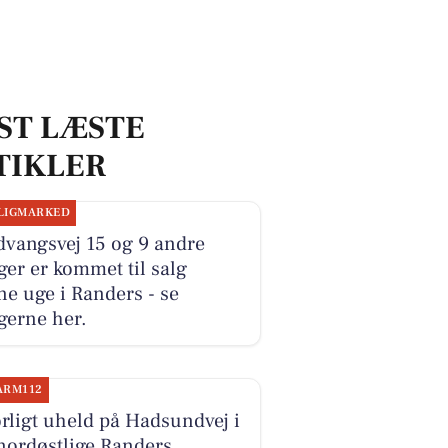
ST LÆSTE
TIKLER
LIGMARKED
dvangsvej 15 og 9 andre
ger er kommet til salg
e uge i Randers - se
gerne her.
ARM112
rligt uheld på Hadsundvej i
nordøstlige Randers