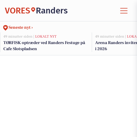
VORES
Randers
Seneste nyt ›
49 minutter siden |
LOKALT NYT
49 minutter siden |
LOKA
TØRFISK optræder ved Randers Festuge på
Arena Randers invitere
Cafe Slotspladsen
i 2026