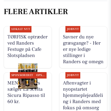
FLERE ARTIKLER
LOKALT NYT
JOBNYT
TØRFISK optræder
Savner du nye
ved Randers
græsgange? - Her
Festuge på Cafe
er nye ledige
Slotspladsen
stillinger i
Randers og omegn
SPONSORERET
OPSLAGSTAVLEN
JOBNYT
MENY Randers
Aftenvagter i
sælger La Scelta
nyopstartet
Sicura Ripasso til
hjemmeplejeafdeli
60 kr.
ng i Randers med
fokus på omsorg