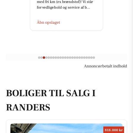
med fri km (ex brændstof)! Vi står
for vedligehold og service af b...
Åbn opslaget
Annoncørbetalt indhold
BOLIGER TIL SALG I
RANDERS
818.000 kr