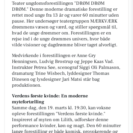
Teater ungdomsforestillingen "DRØM DRØM
DRØM." Denne moderne dramatiske forestilling er
rettet mod unge fra 13 år og varer 60 minutter uden
pause. Her undersøger teatergruppen MÆRKVÆRK
drømmens væsen og værd, og stiller spørgsmål til,
hvad de unge drømmer om. Forestillingen er en
rejse ind i de unge drømmes univers, hvor både
vilde visioner og dagdrømme bliver taget alvorligt.
Medvirkende i forestillingen er Anne Gry
Henningsen, Ludvig Brostrup og Jeppe Kaas Vad.
Instruktør Petrea Søe, scenograf Siggi Oli Palmason,
dramaturg Trine Wisbech, lyddesigner Thomas
Dinesen og lysdesigner Jari Matsi står bag
produktionen.
Verdens første kvinde: En moderne
mytefortælling
Samme dag, den 19. marts kl. 19:30, kan voksne
opleve forestillingen "Verdens første kvinde."
Inspireret af myten om Lilith, udforsker denne
performance kvinder, køn og magt. Den 60 minutter
lange forestilling er både komisk, provokerende og