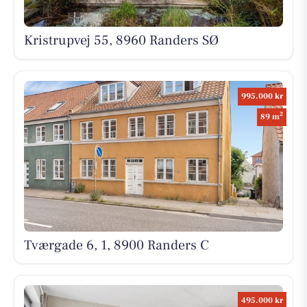
Kristrupvej 55, 8960 Randers SØ
995.000 kr
2
89 m
Tværgade 6, 1, 8900 Randers C
495.000 kr