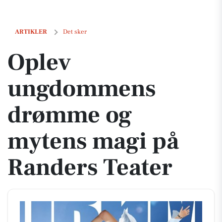
Oplev ungdommens drømme og mytens magi på Randers Teater
ARTIKLER
Det sker
Oplev
ungdommens
drømme og
mytens magi på
Randers Teater