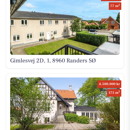
2
77 m
Gimlesvej 2D, 1, 8960 Randers SØ
4.500.000 kr
2
175 m