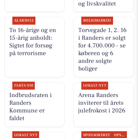
og livskvalitet
ALARM112
BOLIGMARKED
To 16-årige og en
Torvegade 1, 2. 16
15-årig anholdt:
i Randers er solgt
Sigtet for forsøg
for 4.700.000 - se
på terrorisme
køberen og 6
andre solgte
boliger
FAKTA OM
LOKALT NYT
Indbrudsraten i
Arena Randers
Randers
inviterer til årets
Kommune er
julefrokost i 2026
faldet
LOKALT NYT
SPONSORERET
OPSLAGSTAVLEN