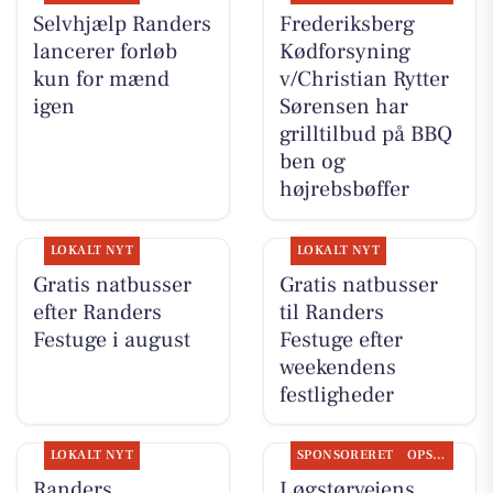
Selvhjælp Randers
Frederiksberg
lancerer forløb
Kødforsyning
kun for mænd
v/Christian Rytter
igen
Sørensen har
grilltilbud på BBQ
ben og
højrebsbøffer
LOKALT NYT
LOKALT NYT
Gratis natbusser
Gratis natbusser
efter Randers
til Randers
Festuge i august
Festuge efter
weekendens
festligheder
LOKALT NYT
SPONSORERET
OPSLAGSTAVLEN
Randers
Løgstørvejens