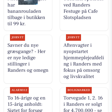
har
ved Randers
bananrouladen
Festuge på Cafe
tilbage i butikken
Slotspladsen
til 99 kr.
JOBNYT
JOBNYT
Savner du nye
Aftenvagter i
græsgange? - Her
nyopstartet
er nye ledige
hjemmeplejeafdeli
stillinger i
ng i Randers med
Randers og omegn
fokus på omsorg
og livskvalitet
ALARM112
BOLIGMARKED
To 16-årige og en
Torvegade 1, 2. 16
15-årig anholdt:
i Randers er solgt
Sigtet for forsøg
for 4.700.000 - se