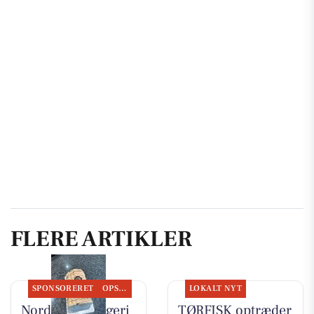
FLERE ARTIKLER
SPONSORERET
OPSLAGSTAVLEN
LOKALT NYT
Nordbyens Bageri
TØRFISK optræder