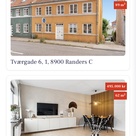
2
89 m
Tværgade 6, 1, 8900 Randers C
495.000 kr
2
62 m