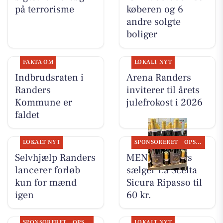
på terrorisme
køberen og 6
andre solgte
boliger
FAKTA OM
LOKALT NYT
Indbrudsraten i
Arena Randers
Randers
inviterer til årets
Kommune er
julefrokost i 2026
faldet
LOKALT NYT
SPONSORERET
OPSLAGSTAVLEN
Selvhjælp Randers
MENY Randers
lancerer forløb
sælger La Scelta
kun for mænd
Sicura Ripasso til
igen
60 kr.
SPONSORERET
OPSLAGSTAVLEN
LOKALT NYT