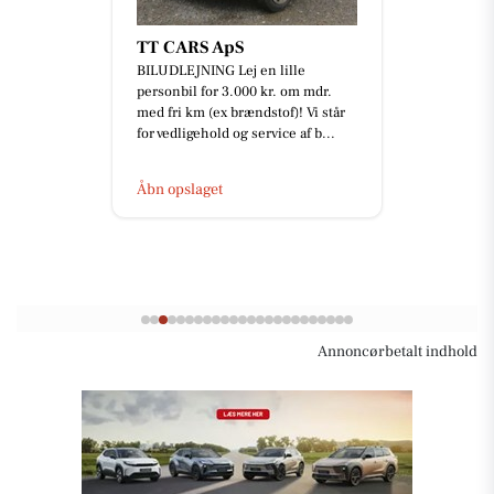
TT CARS ApS
BILUDLEJNING Lej en lille
personbil for 3.000 kr. om mdr.
med fri km (ex brændstof)! Vi står
for vedligehold og service af b...
Åbn opslaget
Annoncørbetalt indhold