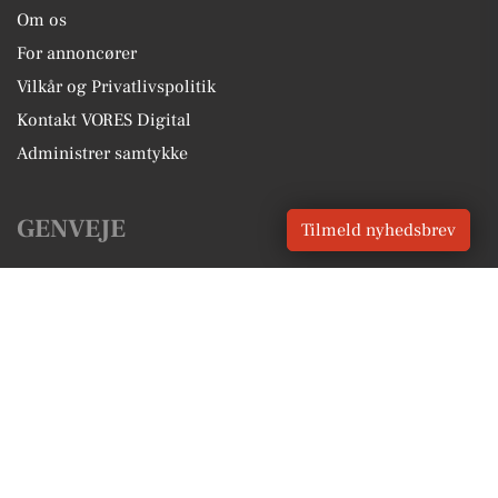
Om os
For annoncører
Vilkår og Privatlivspolitik
Kontakt VORES Digital
Administrer samtykke
GENVEJE
Tilmeld nyhedsbrev
Seneste nyt fra Randers
Vores lokale erhverv
Kalenderen for Randers
Fakta om Randers
Erhvervsartikler
Randers Kommune
Få en gratis salgsvurdering