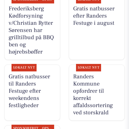
Frederiksberg
Gratis natbusser
Kødforsyning
efter Randers
v/Christian Rytter
Festuge i august
Sørensen har
grilltilbud på BBQ
ben og
højrebsbøffer
LOKALT NYT
LOKALT NYT
Gratis natbusser
Randers
til Randers
Kommune
Festuge efter
opfordrer til
weekendens
korrekt
festligheder
affaldssortering
ved storskrald
SPONSORERET
OPSLAGSTAVLEN