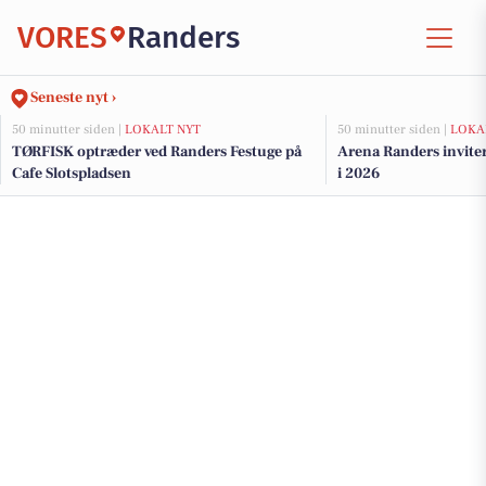
VORES
Randers
Seneste nyt ›
50 minutter siden |
LOKALT NYT
50 minutter siden |
LOKA
TØRFISK optræder ved Randers Festuge på
Arena Randers invitere
Cafe Slotspladsen
i 2026