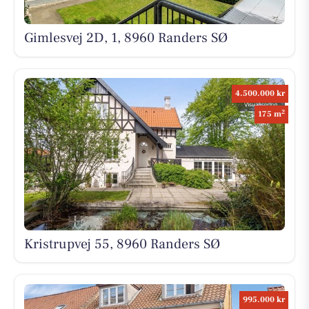
Gimlesvej 2D, 1, 8960 Randers SØ
4.500.000 kr
2
175 m
Kristrupvej 55, 8960 Randers SØ
995.000 kr