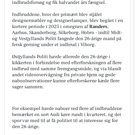
indbrudsforsøg og fik halvandet års fængsel.
Indbruddene, hvor der primært blev stjålet
designermøbler og designerlamper, blev begået i en
kortere periode i 2025 i omegnen af
Randers
,
Aarhus, Skanderborg, Silkeborg, Hobro - indtil Midt-
og Vestjyllands Politi fangede den 26-årige mand på
fersk gerning under et indbrud i Viborg.
Østjyllands Politi havde allerede den 26-årige i
kikkerten i forbindelse med efterforskningen af flere
indbrud med samme fremgangsmåde, og via blandt
andet videoovervågning fra private hjem og gode
naboobservationer kunne efterforskerne kæde flere
sager sammen.
For eksempel havde naboer ved flere af indbruddene
bemærket en sort Audi køre rundt i kvarteret, og det
spor var med til at få politiet til at interesse sig for
den 26-årige.