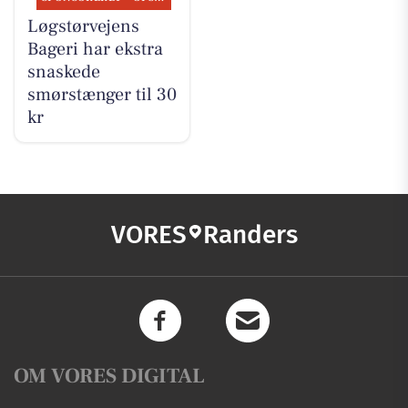
Løgstørvejens
Bageri har ekstra
snaskede
smørstænger til 30
kr
VORES
Randers
OM VORES DIGITAL