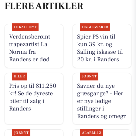
FLERE ARTIKLER
LOKALT NYT
DAGLIGVARER
Verdensberømt
Spier PS vin til
trapezartist La
kun 39 kr. og
Norma fra
Salling iskasse til
Randers er død
20 kr. i Randers
BILER
JOBNYT
Pris op til 811.250
Savner du nye
kr! Se de dyreste
græsgange? - Her
biler til salg i
er nye ledige
Randers
stillinger i
Randers og omegn
JOBNYT
ALARM112