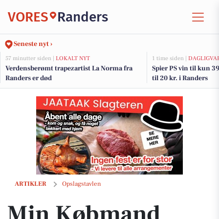
VORES
Randers
Seneste nyt ›
57 minutter siden |
LOKALT NYT
1 time siden |
DAGLIGVA
Verdensberømt trapezartist La Norma fra
Spier PS vin til kun 39
Randers er død
til 20 kr. i Randers
Min Købmand Øster Bjerregrav melder alt udsolgt: Nødradio og powe
ARTIKLER
Opslagstavlen
Min Købmand