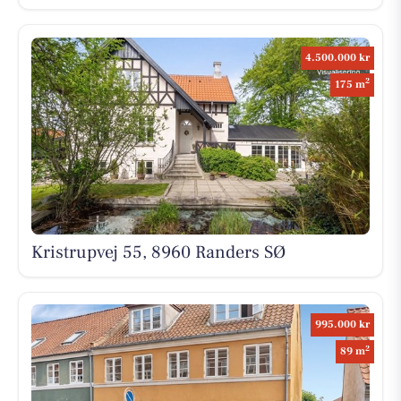
4.500.000 kr
2
175 m
Kristrupvej 55, 8960 Randers SØ
995.000 kr
2
89 m