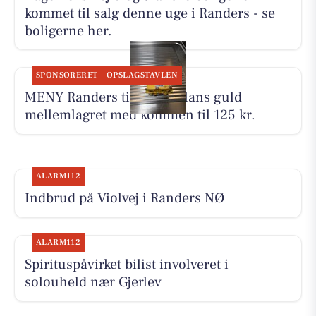
kommet til salg denne uge i Randers - se
boligerne her.
SPONSORERET
OPSLAGSTAVLEN
MENY Randers tilbyder Allans guld
mellemlagret med kommen til 125 kr.
ALARM112
Indbrud på Violvej i Randers NØ
ALARM112
Spirituspåvirket bilist involveret i
solouheld nær Gjerlev