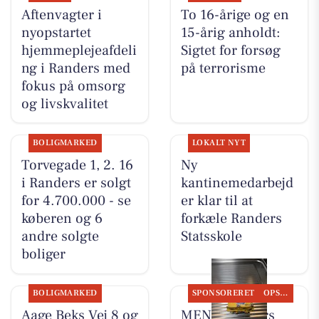
Aftenvagter i
To 16-årige og en
nyopstartet
15-årig anholdt:
hjemmeplejeafdeli
Sigtet for forsøg
ng i Randers med
på terrorisme
fokus på omsorg
og livskvalitet
BOLIGMARKED
LOKALT NYT
Torvegade 1, 2. 16
Ny
i Randers er solgt
kantinemedarbejd
for 4.700.000 - se
er klar til at
køberen og 6
forkæle Randers
andre solgte
Statsskole
boliger
BOLIGMARKED
SPONSORERET
OPSLAGSTAVLEN
Aage Beks Vej 8 og
MENY Randers