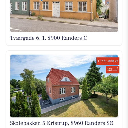
Tværgade 6, 1, 8900 Randers C
1.995.000 kr
2
121 m
Skolebakken 5 Kristrup, 8960 Randers SØ