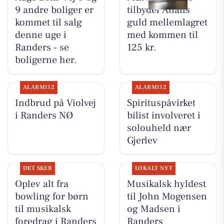
9 andre boliger er
tilbyder Allans
kommet til salg
guld mellemlagret
denne uge i
med kommen til
Randers - se
125 kr.
boligerne her.
ALARM112
ALARM112
Indbrud på Violvej
Spirituspåvirket
i Randers NØ
bilist involveret i
solouheld nær
Gjerlev
DET SKER
LOKALT NYT
Oplev alt fra
Musikalsk hyldest
bowling for børn
til John Mogensen
til musikalsk
og Madsen i
foredrag i Randers
Randers