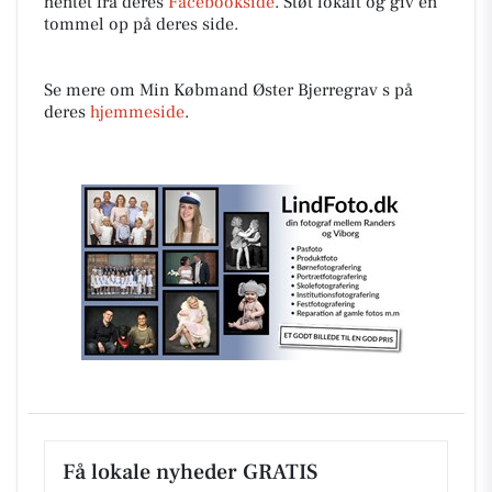
hentet fra deres
Facebookside
. Støt lokalt og giv en
tommel op på deres side.
Se mere om Min Købmand Øster Bjerregrav s på
deres
hjemmeside
.
Få lokale nyheder GRATIS