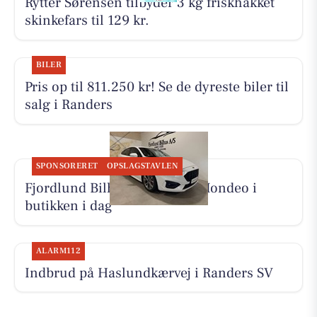
Rytter Sørensen tilbyder 3 kg friskhakket
skinkefars til 129 kr.
BILER
Pris op til 811.250 kr! Se de dyreste biler til
salg i Randers
SPONSORERET
OPSLAGSTAVLEN
Fjordlund Bilhus viser Ford Mondeo i
butikken i dag
ALARM112
Indbrud på Haslundkærvej i Randers SV