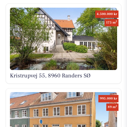
4.500.000 kr
2
175 m
Kristrupvej 55, 8960 Randers SØ
995.000 kr
2
89 m