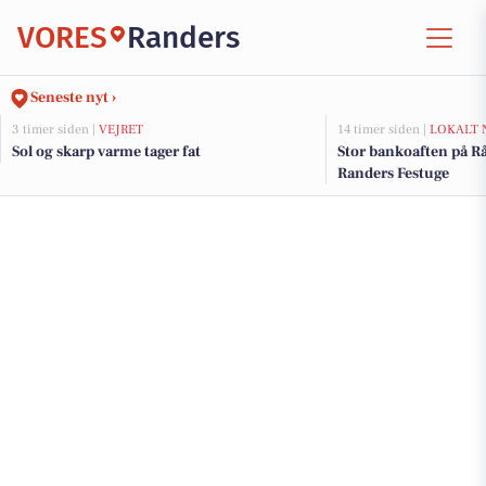
VORES
Randers
Seneste nyt ›
3 timer siden |
VEJRET
14 timer siden |
LOKALT 
Sol og skarp varme tager fat
Stor bankoaften på R
Randers Festuge