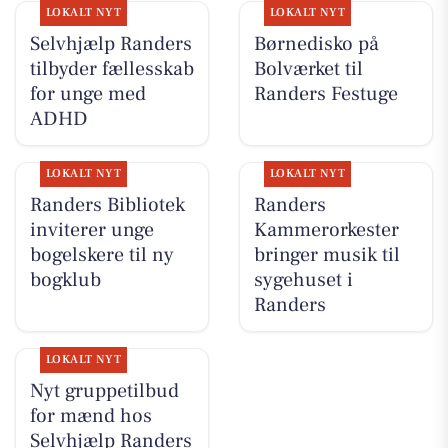
LOKALT NYT
LOKALT NYT
Selvhjælp Randers
Børnedisko på
tilbyder fællesskab
Bolværket til
for unge med
Randers Festuge
ADHD
LOKALT NYT
LOKALT NYT
Randers Bibliotek
Randers
inviterer unge
Kammerorkester
bogelskere til ny
bringer musik til
bogklub
sygehuset i
Randers
LOKALT NYT
Nyt gruppetilbud
for mænd hos
Selvhjælp Randers