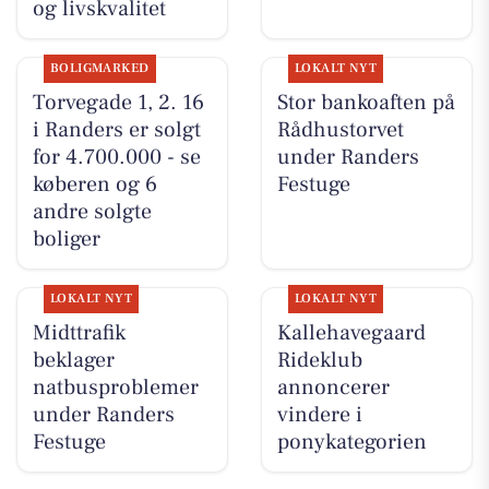
og livskvalitet
BOLIGMARKED
LOKALT NYT
Torvegade 1, 2. 16
Stor bankoaften på
i Randers er solgt
Rådhustorvet
for 4.700.000 - se
under Randers
køberen og 6
Festuge
andre solgte
boliger
LOKALT NYT
LOKALT NYT
Midttrafik
Kallehavegaard
beklager
Rideklub
natbusproblemer
annoncerer
under Randers
vindere i
Festuge
ponykategorien