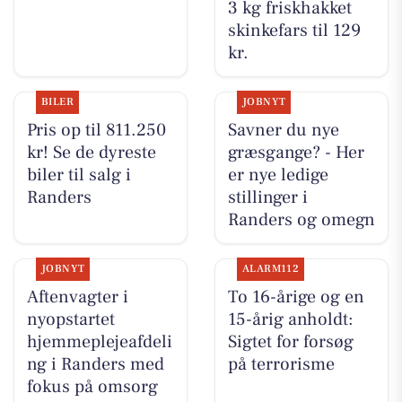
3 kg friskhakket
skinkefars til 129
kr.
BILER
JOBNYT
Pris op til 811.250
Savner du nye
kr! Se de dyreste
græsgange? - Her
biler til salg i
er nye ledige
Randers
stillinger i
Randers og omegn
JOBNYT
ALARM112
Aftenvagter i
To 16-årige og en
nyopstartet
15-årig anholdt:
hjemmeplejeafdeli
Sigtet for forsøg
ng i Randers med
på terrorisme
fokus på omsorg