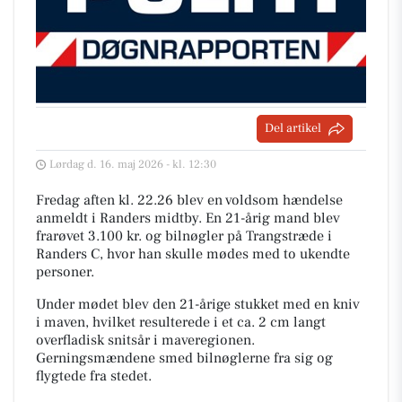
Del artikel
Lørdag d. 16. maj 2026 - kl. 12:30
Fredag aften kl. 22.26 blev en voldsom hændelse
anmeldt i Randers midtby. En 21-årig mand blev
frarøvet 3.100 kr. og bilnøgler på Trangstræde i
Randers C, hvor han skulle mødes med to ukendte
personer.
Under mødet blev den 21-årige stukket med en kniv
i maven, hvilket resulterede i et ca. 2 cm langt
overfladisk snitsår i maveregionen.
Gerningsmændene smed bilnøglerne fra sig og
flygtede fra stedet.