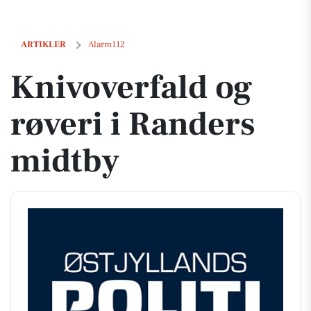
Knivoverfald og røveri i Randers midtby
ARTIKLER
Alarm112
Knivoverfald og
røveri i Randers
midtby