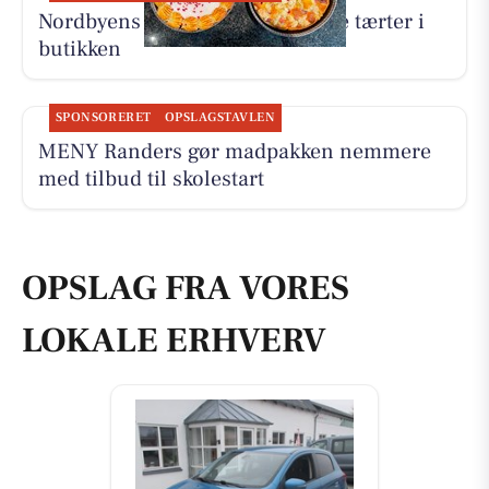
Nordbyens Bageri har fået to nye tærter i
butikken
SPONSORERET
OPSLAGSTAVLEN
MENY Randers gør madpakken nemmere
med tilbud til skolestart
OPSLAG FRA VORES
LOKALE ERHVERV