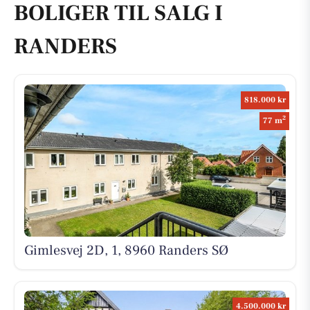
BOLIGER TIL SALG I
RANDERS
818.000 kr
2
77 m
Gimlesvej 2D, 1, 8960 Randers SØ
4.500.000 kr