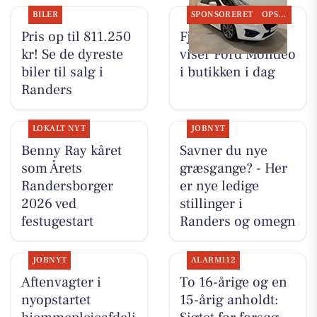
BILER
SPONSORERET
OPSLAGSTAVLEN
Pris op til 811.250
Fjordlund Bilhus
kr! Se de dyreste
viser Ford Mondeo
biler til salg i
i butikken i dag
Randers
LOKALT NYT
JOBNYT
Benny Ray kåret
Savner du nye
som Årets
græsgange? - Her
Randersborger
er nye ledige
2026 ved
stillinger i
festugestart
Randers og omegn
JOBNYT
ALARM112
Aftenvagter i
To 16-årige og en
nyopstartet
15-årig anholdt: