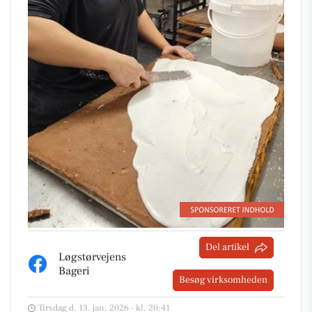
Del artikel
Løgstørvejens
Bageri
Besøg virksomheden
Tirsdag d. 13. jan. 2026 - kl. 20:41