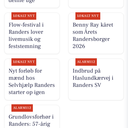
denne uge
LOKALT NYT
LOKALT NYT
Flow-festival i
Benny Ray kåret
Randers lover
som Årets
livemusik og
Randersborger
feststemning
2026
LOKALT NYT
ALARM112
Nyt forløb for
Indbrud på
mænd hos
Haslundkærvej i
Selvhjælp Randers
Randers SV
starter op igen
ALARM112
Grundlovsforhør i
Randers: 57-årig