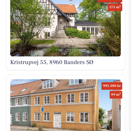
2
175 m
Kristrupvej 55, 8960 Randers SØ
995.000 kr
2
89 m