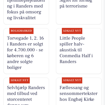
hjemmeplejeafdeli
Sigtet for forsøg
ng i Randers med
på terrorisme
fokus på omsorg
og livskvalitet
BOLIGMARKED
LOKALT NYT
Torvegade 1, 2. 16
Little People
i Randers er solgt
spiller halv-
for 4.700.000 - se
akustisk til
køberen og 6
Conmedia Half i
andre solgte
Randers
boliger
LOKALT NYT
LOKALT NYT
Selvhjælp Randers
Fællessang og
med tilbud ved
sensommertekster
storcenteret
hos Enghøj Kirke