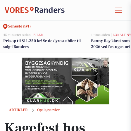
VORES
Randers
Seneste nyt ›
45 minutter siden |
BILER
1 time siden |
LOKALT NY
Pris op til 811.250 kr! Se de dyreste biler til
Benny Ray kåret som 
salg i Randers
2026 ved festugestart
Kagefest hos Løgstørvejens Bageri: Studenterbrød til 7 kr. i morgen
ARTIKLER
Opslagstavlen
Kagefest hos