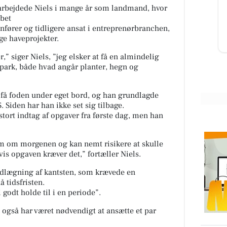
her
EKSTRA godt snaskede i dag! 😜🥐
, arbejdede Niels i mange år som landmand, hvor
💛 🔥 KUN 30 KR. 🔥 Skynd di...
obbet
fører og tidligere ansat i entreprenørbranchen,
ge haveprojekter.
Åbn opslaget
er,” siger Niels, ”jeg elsker at få en almindelig
tspark, både hvad angår planter, hegn og
 få foden under eget bord, og han grundlagde
 Siden har han ikke set sig tilbage.
 stort indtag af opgaver fra første dag, men han
em om morgenen og kan nemt risikere at skulle
vis opgaven kræver det,” fortæller Niels.
nedlægning af kantsten, som krævede en
å tidsfristen.
 godt holde til i en periode”.
et også har været nødvendigt at ansætte et par