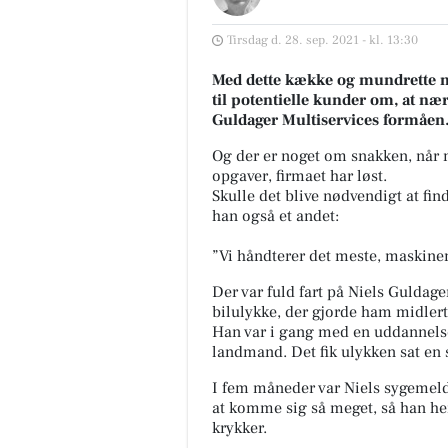
Tirsdag d. 28. sep. 2021 - kl. 13:30
Med dette kække og mundrette mo
til potentielle kunder om, at næ
Guldager Multiservices formåen
Og der er noget om snakken, når 
opgaver, firmaet har løst.
Skulle det blive nødvendigt at fi
han også et andet:
”Vi håndterer det meste, maskinen
Der var fuld fart på Niels Guldage
bilulykke, der gjorde ham midlerti
Han var i gang med en uddannelse
landmand. Det fik ulykken sat en 
I fem måneder var Niels sygemeld
Fru Hansens Butik & Ca
at komme sig så meget, så han he
Birgitte fra WoolyKnits komme
krykker.
lørdag d. 8. august med sin bu