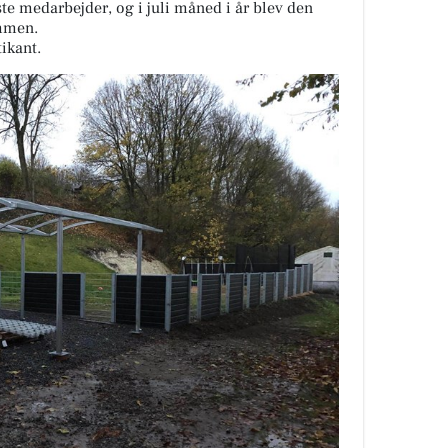
ste medarbejder, og i juli måned i år blev den
ommen.
tikant.