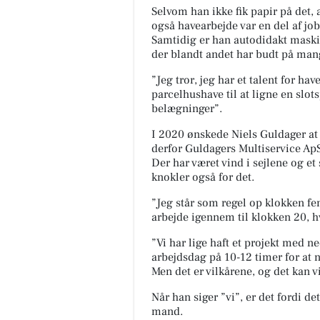
holder Secondhand butikken 
Selvom han ikke fik papir på det
åben fra kl. 10-15 🤗 de...
også havearbejde var en del af j
Samtidig er han autodidakt maskin
der blandt andet har budt på man
Åbn opslaget
”Jeg tror, jeg har et talent for hav
parcelhushave til at ligne en slo
belægninger”.
I 2020 ønskede Niels Guldager at
derfor Guldagers Multiservice ApS.
Der har været vind i sejlene og et
knokler også for det.
”Jeg står som regel op klokken f
arbejde igennem til klokken 20, h
”Vi har lige haft et projekt med 
arbejdsdag på 10-12 timer for at n
Men det er vilkårene, og det kan vi
Når han siger ”vi”, er det fordi d
mand.