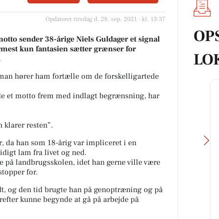
Opdateret tirsdag d. 28. sep. 2021 - kl. 13:37
OP
tto sender 38-årige Niels Guldager et signal
rmest kun fantasien sætter grænser for
LO
.
man hører ham fortælle om de forskelligartede
nde et motto frem med indlagt begrænsning, har
 klarer resten”.
r, da han som 18-årig var impliceret i en
digt lam fra livet og ned.
 på landbrugsskolen, idet han gerne ville være
stopper for.
t, og den tid brugte han på genoptræning og på
fé
Løgstørvejens Bageri
refter kunne begynde at gå på arbejde på
r på
🚨🤤 SNASK-ALARM!! 🤤🚨 Torsdag
tik +
kalder... og smørstængerne er