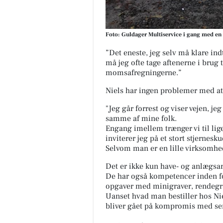
Foto: Guldager Multiservice i gang med en
”Det eneste, jeg selv må klare indt
må jeg ofte tage aftenerne i brug 
momsafregningerne.”
Niels har ingen problemer med at
"Jeg går forrest og viser vejen, je
samme af mine folk.
Engang imellem trænger vi til lig
inviterer jeg på et stort stjernesku
Selvom man er en lille virksomhed
Det er ikke kun have- og anlægsar
De har også kompetencer inden f
opgaver med minigraver, rendegra
Uanset hvad man bestiller hos Nie
bliver gået på kompromis med ser