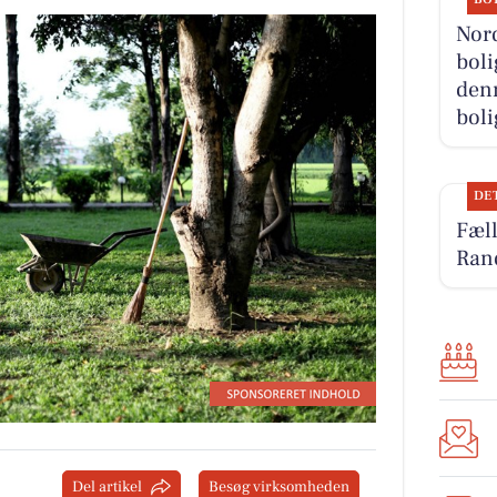
Nor
boli
denn
boli
DE
Fæl
Ran
Del artikel
Besøg virksomheden