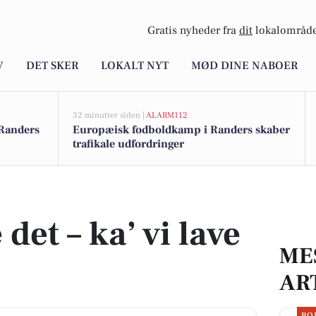
Gratis nyheder fra
dit
lokalområde
V
DET SKER
LOKALT NYT
MØD DINE NABOER
32 minutter siden |
ALARM112
 Randers
Europæisk fodboldkamp i Randers skaber
trafikale udfordringer
det – ka’ vi lave
ME
AR
BO