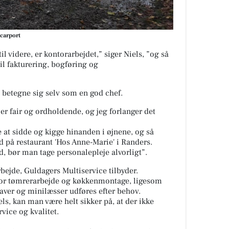
 carport
il videre, er kontorarbejdet,” siger Niels, ”og så
til fakturering, bogføring og
 betegne sig selv som en god chef.
g er fair og ordholdende, og jeg forlanger det
e at sidde og kigge hinanden i øjnene, og så
d på restaurant '
Hos Anne-Marie' i Randers.
, bør man tage personalepleje alvorligt”.
bejde, Guldagers Multiservice tilbyder.
or tømrerarbejde og køkkenmontage, ligesom
ver og minilæsser udføres efter behov.
ls, kan man være helt sikker på, at der ikke
vice og kvalitet.