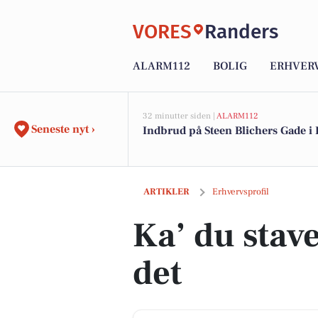
VORES
Randers
ALARM112
BOLIG
ERHVER
32 minutter siden |
ALARM112
Seneste nyt ›
Indbrud på Steen Blichers Gade i
Ka’ du stave det – ka’ vi lave det
ARTIKLER
Erhvervsprofil
Ka’ du stave 
det