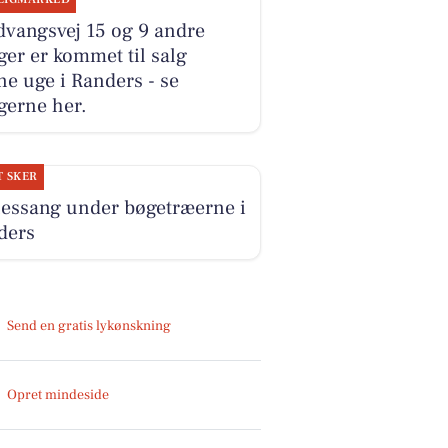
dvangsvej 15 og 9 andre
ger er kommet til salg
e uge i Randers - se
gerne her.
T SKER
lessang under bøgetræerne i
ders
Send en gratis lykønskning
Opret mindeside