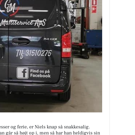
esser og ferie, er Niels knap så snakkesalig.
an går så højt op i, men så har han heldigvis sin