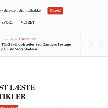
 -
direkte i din indbakke
Tilmeld
SPORT
VEJRET
1 time siden |
LOKALT NYT
1 time siden |
LO
‹
›
TØRFISK optræder ved Randers Festuge
Arena Randers
på Cafe Slotspladsen
julefrokost i
ST LÆSTE
TIKLER
LIGMARKED